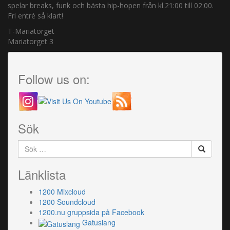
spelar breaks, funk och bästa hip-hopen från kl.21:00 till 02:00.
Fri entré så klart!
T-Mariatorget
Mariatorget 3
Follow us on:
Sök
Sök
efter:
Länklista
1200 Mixcloud
1200 Soundcloud
1200.nu gruppsida på Facebook
Gatuslang