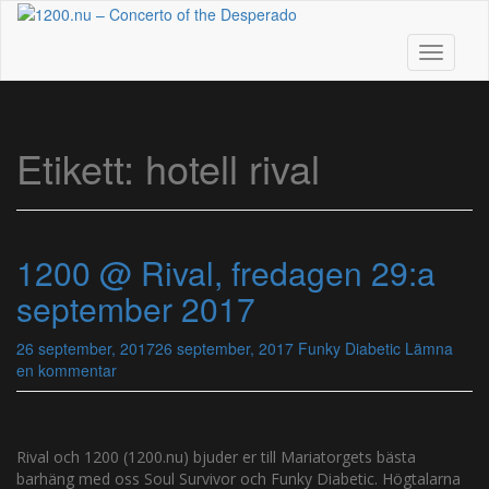
Skip
to
main
Toggle n
content
Etikett:
hotell rival
1200 @ Rival, fredagen 29:a
september 2017
26 september, 2017
26 september, 2017
Funky Diabetic
Lämna
en kommentar
Rival och 1200 (1200.nu) bjuder er till Mariatorgets bästa
barhäng med oss Soul Survivor och Funky Diabetic. Högtalarna