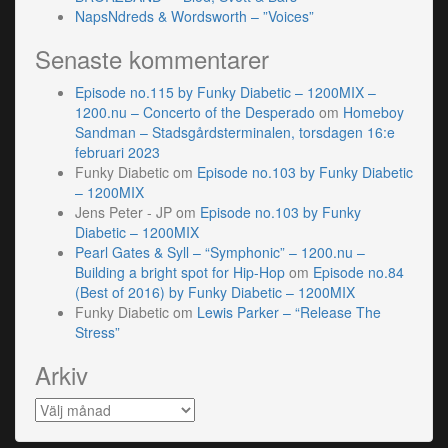
NapsNdreds & Wordsworth – ”Voices”
Senaste kommentarer
Episode no.115 by Funky Diabetic – 1200MIX –
1200.nu – Concerto of the Desperado
om
Homeboy
Sandman – Stadsgårdsterminalen, torsdagen 16:e
februari 2023
Funky Diabetic
om
Episode no.103 by Funky Diabetic
– 1200MIX
Jens Peter - JP
om
Episode no.103 by Funky
Diabetic – 1200MIX
Pearl Gates & Syll – “Symphonic” – 1200.nu –
Building a bright spot for Hip-Hop
om
Episode no.84
(Best of 2016) by Funky Diabetic – 1200MIX
Funky Diabetic
om
Lewis Parker – “Release The
Stress”
Arkiv
Arkiv