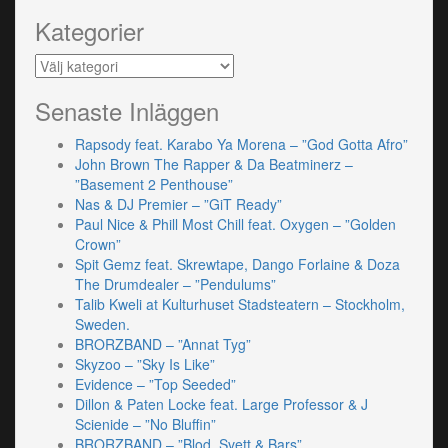
Kategorier
Kategorier
Senaste Inläggen
Rapsody feat. Karabo Ya Morena – ”God Gotta Afro”
John Brown The Rapper & Da Beatminerz –
”Basement 2 Penthouse”
Nas & DJ Premier – ”GiT Ready”
Paul Nice & Phill Most Chill feat. Oxygen – ”Golden
Crown”
Spit Gemz feat. Skrewtape, Dango Forlaine & Doza
The Drumdealer – ”Pendulums”
Talib Kweli at Kulturhuset Stadsteatern – Stockholm,
Sweden.
BRORZBAND – ”Annat Tyg”
Skyzoo – ”Sky Is Like”
Evidence – ”Top Seeded”
Dillon & Paten Locke feat. Large Professor & J
Scienide – ”No Bluffin”
BRORZBAND – ”Blod, Svett & Bars”