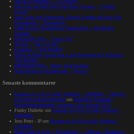
Nas & DJ Premier – ”GiT Ready”
Paul Nice & Phill Most Chill feat. Oxygen – ”Golden
Crown”
Spit Gemz feat. Skrewtape, Dango Forlaine & Doza The
Drumdealer – ”Pendulums”
Talib Kweli at Kulturhuset Stadsteatern – Stockholm,
Sweden.
BRORZBAND – ”Annat Tyg”
Skyzoo – ”Sky Is Like”
Evidence – ”Top Seeded”
Dillon & Paten Locke feat. Large Professor & J Scienide –
”No Bluffin”
BRORZBAND – ”Blod, Svett & Bars”
NapsNdreds & Wordsworth – ”Voices”
Senaste kommentarer
Episode no.115 by Funky Diabetic – 1200MIX – 1200.nu –
Concerto of the Desperado
om
Homeboy Sandman –
Stadsgårdsterminalen, torsdagen 16:e februari 2023
Funky Diabetic
om
Episode no.103 by Funky Diabetic –
1200MIX
Jens Peter - JP
om
Episode no.103 by Funky Diabetic –
1200MIX
Pearl Gates & Syll – “Symphonic” – 1200.nu – Building a