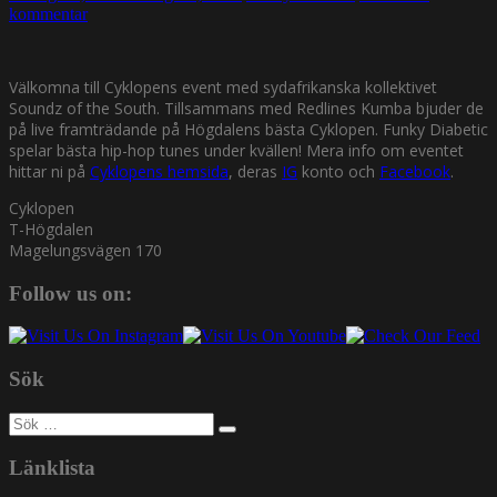
kommentar
Välkomna till Cyklopens event med sydafrikanska kollektivet
Soundz of the South. Tillsammans med Redlines Kumba bjuder de
på live framträdande på Högdalens bästa Cyklopen. Funky Diabetic
spelar bästa hip-hop tunes under kvällen! Mera info om eventet
hittar ni på
Cyklopens hemsida
, deras
IG
konto och
Facebook
.
Cyklopen
T-Högdalen
Magelungsvägen 170
Follow us on:
Sök
Sök
efter:
Länklista