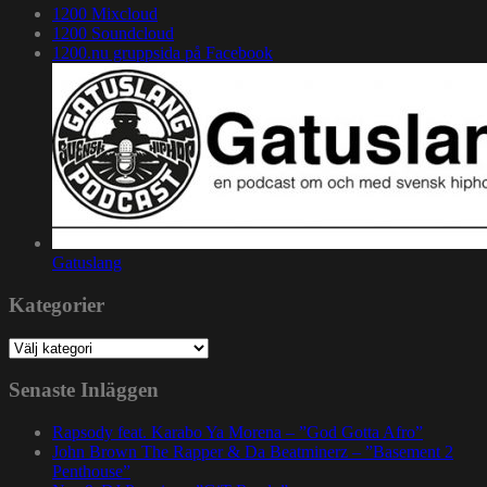
1200 Mixcloud
1200 Soundcloud
1200.nu gruppsida på Facebook
Gatuslang
Kategorier
Kategorier
Senaste Inläggen
Rapsody feat. Karabo Ya Morena – ”God Gotta Afro”
John Brown The Rapper & Da Beatminerz – ”Basement 2
Penthouse”