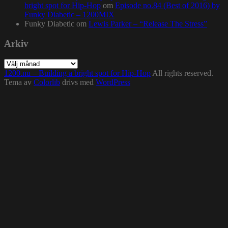
bright spot for Hip-Hop
om
Episode no.84 (Best of 2016) by
Funky Diabetic – 1200MIX
Funky Diabetic
om
Lewis Parker – “Release The Stress”
Arkiv
Arkiv
1200.nu – Building a bright spot for Hip-Hop
All rights reserved.
Tema av
Colorlib
drivs med
WordPress