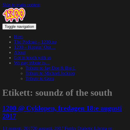
Skip to main content
Toggle navigation
Hem
The Podcast – 1200.nu
1200 – Hangin’ Out…
About
Get in touch with us
We pay tribute to…
Tribute to Jay Dee & Big L
Tribute to Michael Jackson
Tribute to Guru
Etikett:
soundz of the south
1200 @ Cyklopen, fredagen 18:e augusti
2017
13 augusti, 2017
20 augusti, 2017
Funky Diabetic
Lämna en