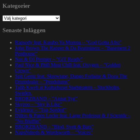
Kategorier
Kategorier
Senaste Inläggen
Rapsody feat. Karabo Ya Morena – ”God Gotta Afro”
John Brown The Rapper & Da Beatminerz – ”Basement 2
Penthouse”
Nas & DJ Premier – ”GiT Ready”
Paul Nice & Phill Most Chill feat. Oxygen – ”Golden
Crown”
Spit Gemz feat. Skrewtape, Dango Forlaine & Doza The
Drumdealer – ”Pendulums”
Talib Kweli at Kulturhuset Stadsteatern – Stockholm,
Sweden.
BRORZBAND – ”Annat Tyg”
Skyzoo – ”Sky Is Like”
Evidence – ”Top Seeded”
Dillon & Paten Locke feat. Large Professor & J Scienide –
”No Bluffin”
BRORZBAND – ”Blod, Svett & Bars”
NapsNdreds & Wordsworth – ”Voices”