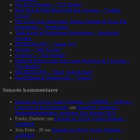
Nas & DJ Premier – ”GiT Ready”
Paul Nice & Phill Most Chill feat. Oxygen – ”Golden
Crown”
Spit Gemz feat. Skrewtape, Dango Forlaine & Doza The
Drumdealer – ”Pendulums”
Talib Kweli at Kulturhuset Stadsteatern – Stockholm,
Sweden.
BRORZBAND – ”Annat Tyg”
Skyzoo – ”Sky Is Like”
Evidence – ”Top Seeded”
Dillon & Paten Locke feat. Large Professor & J Scienide –
”No Bluffin”
BRORZBAND – ”Blod, Svett & Bars”
NapsNdreds & Wordsworth – ”Voices”
Senaste kommentarer
Episode no.115 by Funky Diabetic – 1200MIX – 1200.nu –
Concerto of the Desperado
om
Homeboy Sandman –
Stadsgårdsterminalen, torsdagen 16:e februari 2023
Funky Diabetic
om
Episode no.103 by Funky Diabetic –
1200MIX
Jens Peter - JP
om
Episode no.103 by Funky Diabetic –
1200MIX