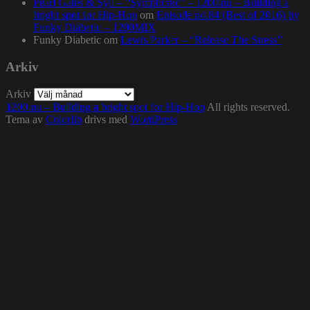
Pearl Gates & Syll – “Symphonic” – 1200.nu – Building a
bright spot for Hip-Hop
om
Episode no.84 (Best of 2016) by
Funky Diabetic – 1200MIX
Funky Diabetic
om
Lewis Parker – “Release The Stress”
Arkiv
Arkiv
1200.nu – Building a bright spot for Hip-Hop
All rights reserved.
Tema av
Colorlib
drivs med
WordPress