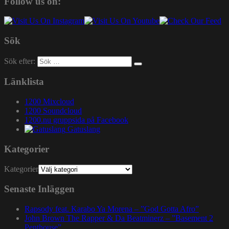
Follow us on:
Sök
Sök efter:
Länklista
1200 Mixcloud
1200 Soundcloud
1200.nu gruppsida på Facebook
Gatuslang
Kategorier
Kategorier
Senaste Inläggen
Rapsody feat. Karabo Ya Morena – ”God Gotta Afro”
John Brown The Rapper & Da Beatminerz – ”Basement 2
Penthouse”