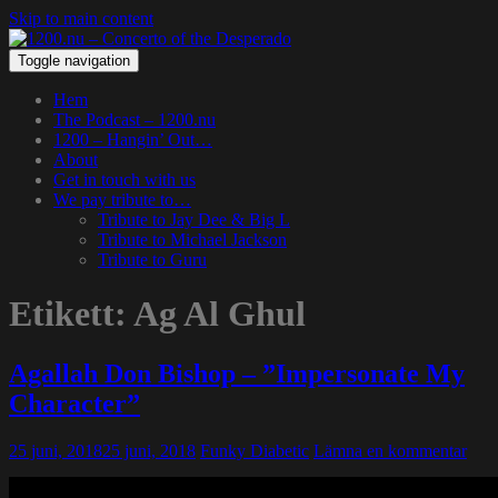
Skip to main content
Toggle navigation
Hem
The Podcast – 1200.nu
1200 – Hangin’ Out…
About
Get in touch with us
We pay tribute to…
Tribute to Jay Dee & Big L
Tribute to Michael Jackson
Tribute to Guru
Etikett:
Ag Al Ghul
Agallah Don Bishop – ”Impersonate My
Character”
25 juni, 2018
25 juni, 2018
Funky Diabetic
Lämna en kommentar