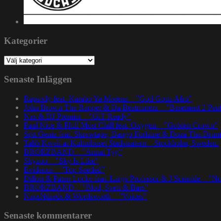
Kategorier
Kategorier
Senaste Inläggen
Rapsody feat. Karabo Ya Morena – ”God Gotta Afro”
John Brown The Rapper & Da Beatminerz – ”Basement 2 Pen
Nas & DJ Premier – ”GiT Ready”
Paul Nice & Phill Most Chill feat. Oxygen – ”Golden Crown”
Spit Gemz feat. Skrewtape, Dango Forlaine & Doza The Drum
Talib Kweli at Kulturhuset Stadsteatern – Stockholm, Sweden.
BRORZBAND – ”Annat Tyg”
Skyzoo – ”Sky Is Like”
Evidence – ”Top Seeded”
Dillon & Paten Locke feat. Large Professor & J Scienide – ”No
BRORZBAND – ”Blod, Svett & Bars”
NapsNdreds & Wordsworth – ”Voices”
Senaste kommentarer