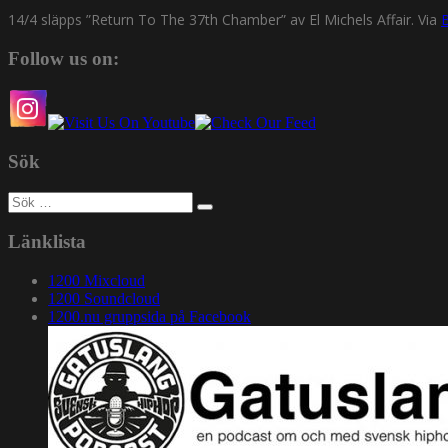
14/4 släpps ”Return To The 37th Chamber” av El Michels Affair. Via
Follow us on:
Sök
Sök
efter:
Länklista
1200 Mixcloud
1200 Soundcloud
1200.nu gruppsida på Facebook