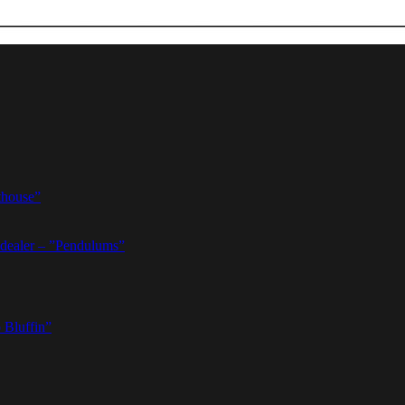
thouse”
dealer – ”Pendulums”
 Bluffin”