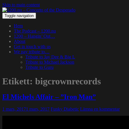
Skip to main content
Toggle navigation
Hem
The Podcast – 1200.nu
1200 – Hangin’ Out…
About
Get in touch with us
We pay tribute to…
Tribute to Jay Dee & Big L
Tribute to Michael Jackson
Tribute to Guru
Etikett:
bigcrownrecords
El Michels Affair – ”Iron Man”
1 mars, 2017
1 mars, 2017
Funky Diabetic
Lämna en kommentar