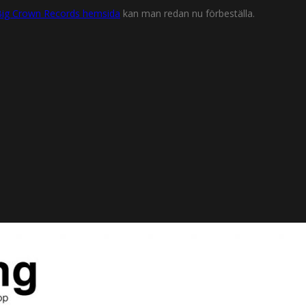
Big Crown Records hemsida
kan man redan nu förbeställa.