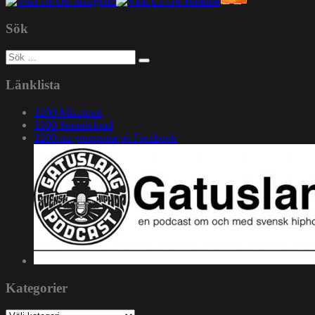
Sök
Sök
efter:
Länklista
1200 Mixcloud
1200 Soundcloud
1200.nu gruppsida på Facebook
Kategorier
Kategorier