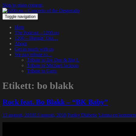
Skip to main content
Toggle navigation
Hem
The Podcast – 1200.nu
1200 – Hangin’ Out…
About
Get in touch with us
We pay tribute to…
Tribute to Jay Dee & Big L
Tribute to Michael Jackson
Tribute to Guru
Etikett:
bo blakk
Rock feat. Bo Blakk – “BK Baby”
13 augusti, 2018
13 augusti, 2018
Funky Diabetic
Lämna en komment