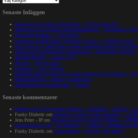
Senaste Inläggen
Rapsody feat. Karabo Ya Morena – ”God Gotta Afro”
John Brown The Rapper & Da Beatminerz – ”Basement 2 Pen
Nas & DJ Premier – ”GiT Ready”
Paul Nice & Phill Most Chill feat. Oxygen – ”Golden Crown”
Spit Gemz feat. Skrewtape, Dango Forlaine & Doza The Drum
Talib Kweli at Kulturhuset Stadsteatern – Stockholm, Sweden.
BRORZBAND – ”Annat Tyg”
Skyzoo – ”Sky Is Like”
Evidence – ”Top Seeded”
Dillon & Paten Locke feat. Large Professor & J Scienide – ”No
BRORZBAND – ”Blod, Svett & Bars”
NapsNdreds & Wordsworth – ”Voices”
Senaste kommentarer
Episode no.115 by Funky Diabetic – 1200MIX – 1200.nu – Co
Funky Diabetic
om
Episode no.103 by Funky Diabetic – 120
Jens Peter - JP
om
Episode no.103 by Funky Diabetic – 1200
Pearl Gates & Syll – “Symphonic” – 1200.nu – Building a brig
Funky Diabetic
om
Lewis Parker – “Release The Stress”