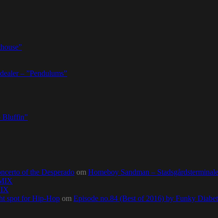
thouse”
dealer – ”Pendulums”
 Bluffin”
ncerto of the Desperado
om
Homeboy Sandman – Stadsgårdsterminalen,
0MIX
MIX
ht spot for Hip-Hop
om
Episode no.84 (Best of 2016) by Funky Diab