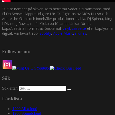
”XL” är namnet på skivan som herrarna Sadat X tillsammans med
El Da Sensei släppte tidigare i år. ”XL” gästas av MC:s Nutso och
Andre the Giant och innehåller produktioner av bla. DJ Spinna, King
I Divine, J Rawls, m. fl. Klicka på följande länkar för att
köpa/beställa i format av önskemål:
vinyl
,
cassette
eller köp/lyssna
digitalt via favorit app.
Spotify
,
Apple Music
,
iTunes
.
Follow us on:
Sök
Sök efter:
Länklista
1200 Mixcloud
1200 Soundcloud