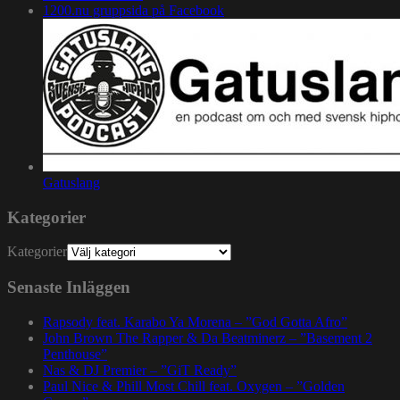
1200.nu gruppsida på Facebook
Gatuslang
Kategorier
Kategorier
Senaste Inläggen
Rapsody feat. Karabo Ya Morena – ”God Gotta Afro”
John Brown The Rapper & Da Beatminerz – ”Basement 2
Penthouse”
Nas & DJ Premier – ”GiT Ready”
Paul Nice & Phill Most Chill feat. Oxygen – ”Golden