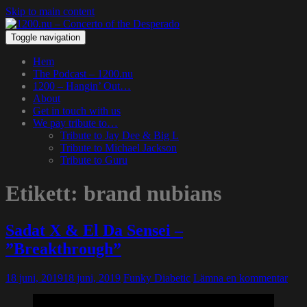
Skip to main content
Toggle navigation
Hem
The Podcast – 1200.nu
1200 – Hangin’ Out…
About
Get in touch with us
We pay tribute to…
Tribute to Jay Dee & Big L
Tribute to Michael Jackson
Tribute to Guru
Etikett:
brand nubians
Sadat X & El Da Sensei –
”Breakthrough”
18 juni, 2019
18 juni, 2019
Funky Diabetic
Lämna en kommentar