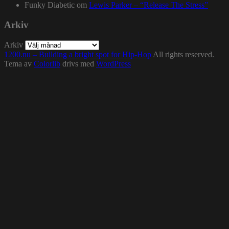
Funky Diabetic
om
Lewis Parker – “Release The Stress”
Arkiv
Arkiv
1200.nu – Building a bright spot for Hip-Hop
All rights reserved.
Tema av
Colorlib
drivs med
WordPress