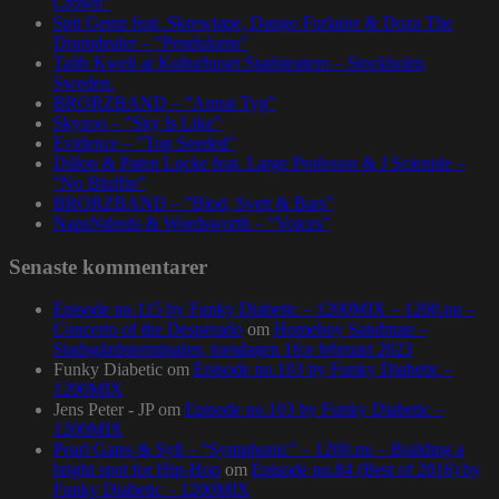
Crown”
Spit Gemz feat. Skrewtape, Dango Forlaine & Doza The
Drumdealer – ”Pendulums”
Talib Kweli at Kulturhuset Stadsteatern – Stockholm,
Sweden.
BRORZBAND – ”Annat Tyg”
Skyzoo – ”Sky Is Like”
Evidence – ”Top Seeded”
Dillon & Paten Locke feat. Large Professor & J Scienide –
”No Bluffin”
BRORZBAND – ”Blod, Svett & Bars”
NapsNdreds & Wordsworth – ”Voices”
Senaste kommentarer
Episode no.115 by Funky Diabetic – 1200MIX – 1200.nu –
Concerto of the Desperado
om
Homeboy Sandman –
Stadsgårdsterminalen, torsdagen 16:e februari 2023
Funky Diabetic
om
Episode no.103 by Funky Diabetic –
1200MIX
Jens Peter - JP
om
Episode no.103 by Funky Diabetic –
1200MIX
Pearl Gates & Syll – “Symphonic” – 1200.nu – Building a
bright spot for Hip-Hop
om
Episode no.84 (Best of 2016) by
Funky Diabetic – 1200MIX