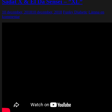
Sadat X & El Da Sensei – ”XL”
10 december, 2018
10 december, 2018
Funky Diabetic
Lämna en
kommentar