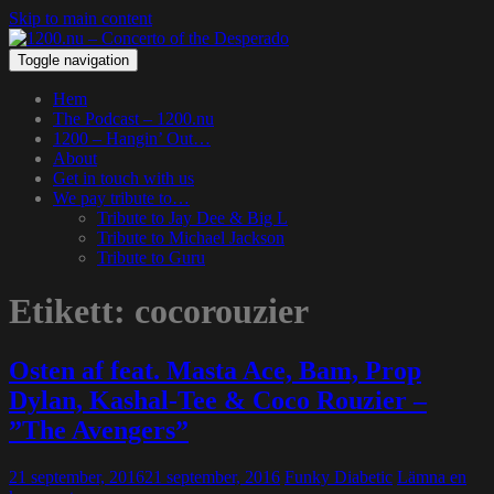
Skip to main content
Toggle navigation
Hem
The Podcast – 1200.nu
1200 – Hangin’ Out…
About
Get in touch with us
We pay tribute to…
Tribute to Jay Dee & Big L
Tribute to Michael Jackson
Tribute to Guru
Etikett:
cocorouzier
Osten af feat. Masta Ace, Bam, Prop
Dylan, Kashal-Tee & Coco Rouzier –
”The Avengers”
21 september, 2016
21 september, 2016
Funky Diabetic
Lämna en