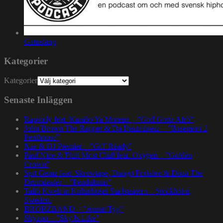
Gatuslang
Kategorier
Kategorier
Senaste Inläggen
Rapsody feat. Karabo Ya Morena – ”God Gotta Afro”
John Brown The Rapper & Da Beatminerz – ”Basement 2
Penthouse”
Nas & DJ Premier – ”GiT Ready”
Paul Nice & Phill Most Chill feat. Oxygen – ”Golden
Crown”
Spit Gemz feat. Skrewtape, Dango Forlaine & Doza The
Drumdealer – ”Pendulums”
Talib Kweli at Kulturhuset Stadsteatern – Stockholm,
Sweden.
BRORZBAND – ”Annat Tyg”
Skyzoo – ”Sky Is Like”