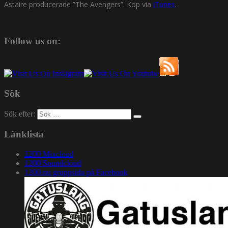
Astaire producerade ”The Avengers”. Köp via
iTunes
.
Follow us on:
Sök
Sök efter:
Länklista
1200 Mixcloud
1200 Soundcloud
1200.nu gruppsida på Facebook