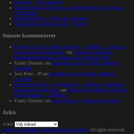
Evidence – ”Top Seeded”
Dillon & Paten Locke feat. Large Professor & J Scienide –
”No Bluffin”
BRORZBAND – ”Blod, Svett & Bars”
NapsNdreds & Wordsworth – ”Voices”
Senaste kommentarer
Episode no.115 by Funky Diabetic – 1200MIX – 1200.nu –
Concerto of the Desperado
om
Homeboy Sandman –
Stadsgårdsterminalen, torsdagen 16:e februari 2023
Funky Diabetic
om
Episode no.103 by Funky Diabetic –
1200MIX
Jens Peter - JP
om
Episode no.103 by Funky Diabetic –
1200MIX
Pearl Gates & Syll – “Symphonic” – 1200.nu – Building a
bright spot for Hip-Hop
om
Episode no.84 (Best of 2016) by
Funky Diabetic – 1200MIX
Funky Diabetic
om
Lewis Parker – “Release The Stress”
Arkiv
Arkiv
1200.nu – Building a bright spot for Hip-Hop
All rights reserved.