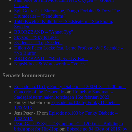
Paul Nice & Phill Most Chill feat. Oxygen – ”Golden
Crown”
Spit Gemz feat. Skrewtape, Dango Forlaine & Doza The
Drumdealer – ”Pendulums”
Talib Kweli at Kulturhuset Stadsteatern – Stockholm,
Sweden.
BRORZBAND – ”Annat Tyg”
Skyzoo – ”Sky Is Like”
Evidence – ”Top Seeded”
Dillon & Paten Locke feat. Large Professor & J Scienide –
”No Bluffin”
BRORZBAND – ”Blod, Svett & Bars”
NapsNdreds & Wordsworth – ”Voices”
Senaste kommentarer
Episode no.115 by Funky Diabetic – 1200MIX – 1200.nu –
Concerto of the Desperado
om
Homeboy Sandman –
Stadsgårdsterminalen, torsdagen 16:e februari 2023
Funky Diabetic
om
Episode no.103 by Funky Diabetic –
1200MIX
Jens Peter - JP
om
Episode no.103 by Funky Diabetic –
1200MIX
Pearl Gates & Syll – “Symphonic” – 1200.nu – Building a
bright spot for Hip-Hop
om
Episode no.84 (Best of 2016) by