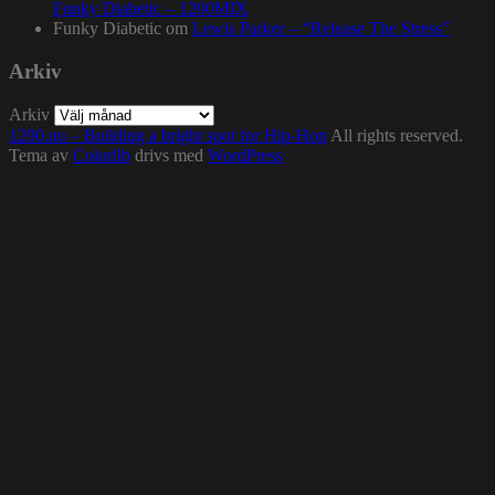
Funky Diabetic – 1200MIX
Funky Diabetic
om
Lewis Parker – “Release The Stress”
Arkiv
Arkiv
1200.nu – Building a bright spot for Hip-Hop
All rights reserved.
Tema av
Colorlib
drivs med
WordPress