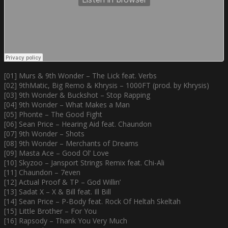
[01] Murs & 9th Wonder – The Lick feat. Verbs
[02] 9thMatic, Big Remo & Khrysis – 1000FT (prod. by Khrysis)
[03] 9th Wonder & Buckshot – Stop Rapping
[04] 9th Wonder – What Makes a Man
[05] Phonte – The Good Fight
[06] Sean Price – Hearing Aid feat. Chaundon
[07] 9th Wonder – Shots
[08] 9th Wonder – Merchants of Dreams
[09] Masta Ace – Good Ol’ Love
[10] Skyzoo – Jansport Strings Remix feat. Chi-Ali
[11] Chaundon – 7even
[12] Actual Proof & TP – God Willin’
[13] Sadat X – X & Bill feat. Ill Bill
[14] Sean Price – P-Body feat. Rock Of Heltah Skeltah
[15] Little Brother – For You
[16] Rapsody – Thank You Very Much