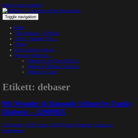
Skip to main content
Toggle navigation
Hem
The Podcast – 1200.nu
1200 – Hangin’ Out…
About
Get in touch with us
We pay tribute to…
Tribute to Jay Dee & Big L
Tribute to Michael Jackson
Tribute to Guru
Etikett:
debaser
9th Wonder & Rapsody tribute by Funky
Diabetic – 1200MIX
22 februari, 2018
5 mars, 2018
Funky Diabetic
Lämna en
kommentar