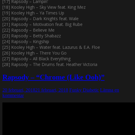
[17] Rapsody – Lampin’
[18] Kooley High – Sky View feat. King Mez
[19] Kooley High – Ya Times Up
[20] Rapsody – Dark Knights feat. Wale
[21] Rapsody – Motivation feat. Big Rube
[22] Rapsody – Believe Me
[23] Rapsody – Betty Shabazz
[24] Rapsody – Kingship
[25] Kooley High – Water feat. Lazurus & E.A. Floe
[26] Kooley High – There You Go
[27] Rapsody – All Black Everything
[28] Rapsody – The Drums feat. Heather Victoria
Rapsody – “Chrome (Like Ooh)”
20 februari, 2018
21 februari, 2018
Funky Diabetic
Lämna en
kommentar