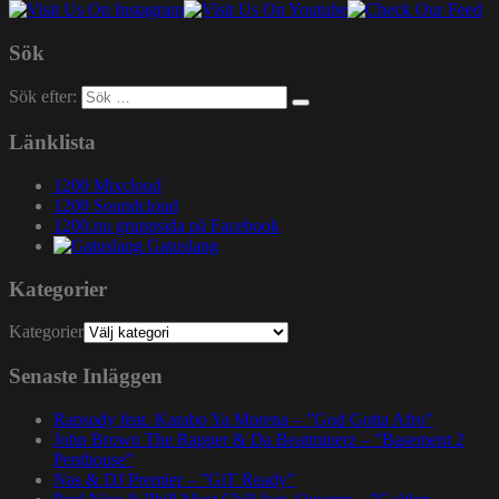
Sök
Sök efter:
Länklista
1200 Mixcloud
1200 Soundcloud
1200.nu gruppsida på Facebook
Gatuslang
Kategorier
Kategorier
Senaste Inläggen
Rapsody feat. Karabo Ya Morena – ”God Gotta Afro”
John Brown The Rapper & Da Beatminerz – ”Basement 2
Penthouse”
Nas & DJ Premier – ”GiT Ready”