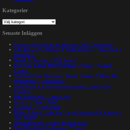
Kategorier
Kategorier
Senaste Inläggen
Rapsody feat. Karabo Ya Morena – ”God Gotta Afro”
John Brown The Rapper & Da Beatminerz – ”Basement 2
Penthouse”
Nas & DJ Premier – ”GiT Ready”
Paul Nice & Phill Most Chill feat. Oxygen – ”Golden
Crown”
Spit Gemz feat. Skrewtape, Dango Forlaine & Doza The
Drumdealer – ”Pendulums”
Talib Kweli at Kulturhuset Stadsteatern – Stockholm,
Sweden.
BRORZBAND – ”Annat Tyg”
Skyzoo – ”Sky Is Like”
Evidence – ”Top Seeded”
Dillon & Paten Locke feat. Large Professor & J Scienide –
”No Bluffin”
BRORZBAND – ”Blod, Svett & Bars”
NapsNdreds & Wordsworth – ”Voices”