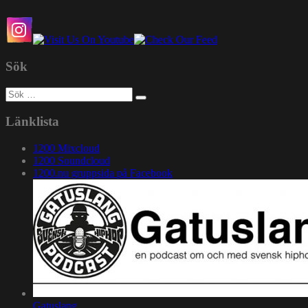
Sök
Sök
efter:
Länklista
1200 Mixcloud
1200 Soundcloud
1200.nu gruppsida på Facebook
Gatuslang