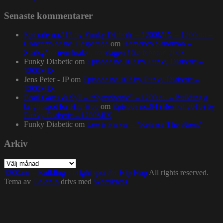
Senaste kommentarer
Episode no.115 by Funky Diabetic – 1200MIX – 1200.nu –
Concerto of the Desperado
om
Homeboy Sandman –
Stadsgårdsterminalen, torsdagen 16:e februari 2023
Funky Diabetic
om
Episode no.103 by Funky Diabetic –
1200MIX
Jens Peter - JP
om
Episode no.103 by Funky Diabetic –
1200MIX
Pearl Gates & Syll – “Symphonic” – 1200.nu – Building a
bright spot for Hip-Hop
om
Episode no.84 (Best of 2016) by
Funky Diabetic – 1200MIX
Funky Diabetic
om
Lewis Parker – “Release The Stress”
Arkiv
Arkiv
1200.nu – Building a bright spot for Hip-Hop
All rights reserved.
Tema av
Colorlib
drivs med
WordPress