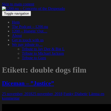
Skip to main content
Toggle navigation
Hem
The Podcast – 1200.nu
1200 – Hangin’ Out…
About
Get in touch with us
We pay tribute to…
Tribute to Jay Dee & Big L
Tribute to Michael Jackson
Tribute to Guru
Etikett:
double dogs film
Diceman – ”Justice”
25 november, 2018
25 november, 2018
Funky Diabetic
Lämna en
kommentar