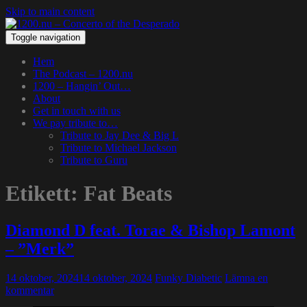
Skip to main content
Toggle navigation
Hem
The Podcast – 1200.nu
1200 – Hangin’ Out…
About
Get in touch with us
We pay tribute to…
Tribute to Jay Dee & Big L
Tribute to Michael Jackson
Tribute to Guru
Etikett:
Fat Beats
Diamond D feat. Torae & Bishop Lamont
– ”Merk”
14 oktober, 2024
14 oktober, 2024
Funky Diabetic
Lämna en
kommentar