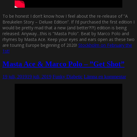
To be honest I don’t know how I feel about the re-release of ”A
Breukelen Story – Deluxe Edition”. If I’d purchased the first edition I
would be pretty mad that a new (and better?!?!) edition is being
released. Anyway…this is ”Masta Polo”. Beat by Marco Polo and
rhymes by Masta Ace. Keep your eyes and ears open as these two
are touring Europe beginning of 2020!
Stockholm on February the
1st!
Masta Ace & Marco Polo – ”Get Shot”
19 juli, 2019
19 juli, 2019
Funky Diabetic
Lämna en kommentar