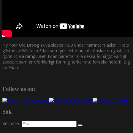
Ny Your Old Droog skiva släpps 10/3 under namnet ”Packs”. ”Help”
gästas av Wiki och Edan som gör det man inte önskar en gäst ska
göra! Stjäla rampljuset! Edan har efter alla dessa år något väldigt
speciellt som är oförklarligt för mig! (orkar inte försöka heller!). Big
up Edan!
Follow us on:
Sök
Sök efter: