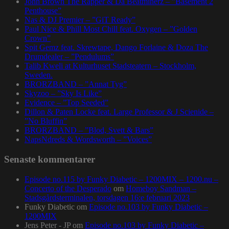
John Brown The Rapper & Da Beatminerz – ”Basement 2
Penthouse”
Nas & DJ Premier – ”GiT Ready”
Paul Nice & Phill Most Chill feat. Oxygen – ”Golden
Crown”
Spit Gemz feat. Skrewtape, Dango Forlaine & Doza The
Drumdealer – ”Pendulums”
Talib Kweli at Kulturhuset Stadsteatern – Stockholm,
Sweden.
BRORZBAND – ”Annat Tyg”
Skyzoo – ”Sky Is Like”
Evidence – ”Top Seeded”
Dillon & Paten Locke feat. Large Professor & J Scienide –
”No Bluffin”
BRORZBAND – ”Blod, Svett & Bars”
NapsNdreds & Wordsworth – ”Voices”
Senaste kommentarer
Episode no.115 by Funky Diabetic – 1200MIX – 1200.nu –
Concerto of the Desperado
om
Homeboy Sandman –
Stadsgårdsterminalen, torsdagen 16:e februari 2023
Funky Diabetic
om
Episode no.103 by Funky Diabetic –
1200MIX
Jens Peter - JP
om
Episode no.103 by Funky Diabetic –