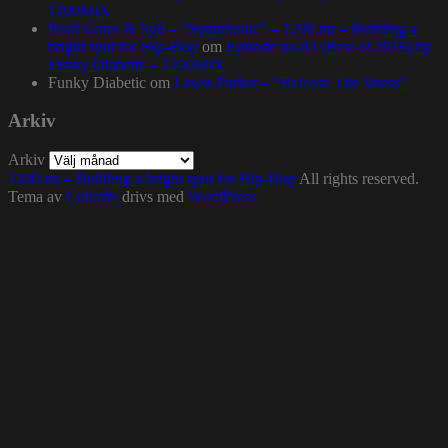
1200MIX
Pearl Gates & Syll – “Symphonic” – 1200.nu – Building a
bright spot for Hip-Hop
om
Episode no.84 (Best of 2016) by
Funky Diabetic – 1200MIX
Funky Diabetic
om
Lewis Parker – “Release The Stress”
Arkiv
Arkiv
1200.nu – Building a bright spot for Hip-Hop
All rights reserved.
Tema av
Colorlib
drivs med
WordPress