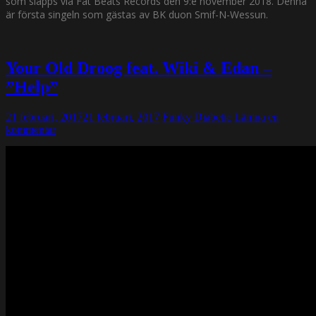
som släpps via Fat Beats Records den 9:e november 2018. Denna
är första singeln som gästas av BK duon Smif-N-Wessun.
Your Old Droog feat. Wiki & Edan –
”Help”
21 februari, 2017
21 februari, 2017
Funky Diabetic
Lämna en
kommentar