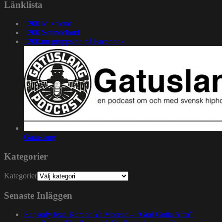
Länklista
1200 Mixcloud
1200 Soundcloud
1200.nu gruppsida på Facebook
Gatuslang
Kategorier
Kategorier
Senaste Inläggen
Rapsody feat. Karabo Ya Morena – ”God Gotta Afro”