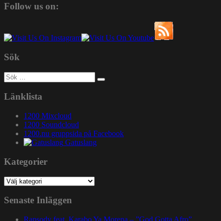
Follow us on:
Sök
Sök
efter:
Länklista
1200 Mixcloud
1200 Soundcloud
1200.nu gruppsida på Facebook
Gatuslang
Kategorier
Kategorier
Senaste Inläggen
Rapsody feat. Karabo Ya Morena – ”God Gotta Afro”