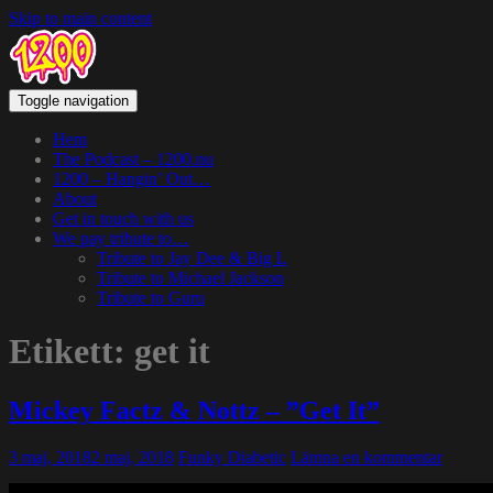
Skip to main content
Toggle navigation
Hem
The Podcast – 1200.nu
1200 – Hangin’ Out…
About
Get in touch with us
We pay tribute to…
Tribute to Jay Dee & Big L
Tribute to Michael Jackson
Tribute to Guru
Etikett:
get it
Mickey Factz & Nottz – ”Get It”
3 maj, 2018
2 maj, 2018
Funky Diabetic
Lämna en kommentar