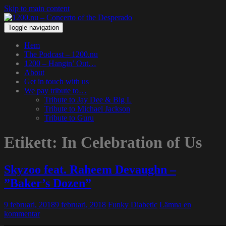
Skip to main content
Toggle navigation
Hem
The Podcast – 1200.nu
1200 – Hangin’ Out…
About
Get in touch with us
We pay tribute to…
Tribute to Jay Dee & Big L
Tribute to Michael Jackson
Tribute to Guru
Etikett:
In Celebration of Us
Skyzoo feat. Raheem Devaughn –
”Baker’s Dozen”
9 februari, 2018
9 februari, 2018
Funky Diabetic
Lämna en
kommentar