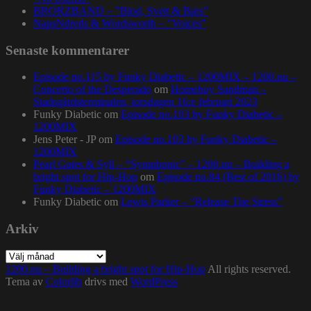
BRORZBAND – ”Blod, Svett & Bars”
NapsNdreds & Wordsworth – ”Voices”
Senaste kommentarer
Episode no.115 by Funky Diabetic – 1200MIX – 1200.nu –
Concerto of the Desperado
om
Homeboy Sandman –
Stadsgårdsterminalen, torsdagen 16:e februari 2023
Funky Diabetic
om
Episode no.103 by Funky Diabetic –
1200MIX
Jens Peter - JP
om
Episode no.103 by Funky Diabetic –
1200MIX
Pearl Gates & Syll – “Symphonic” – 1200.nu – Building a
bright spot for Hip-Hop
om
Episode no.84 (Best of 2016) by
Funky Diabetic – 1200MIX
Funky Diabetic
om
Lewis Parker – “Release The Stress”
Arkiv
Arkiv
1200.nu – Building a bright spot for Hip-Hop
All rights reserved.
Tema av
Colorlib
drivs med
WordPress