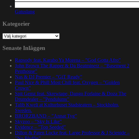
Gatuslang
Kategorier
Kategorier
Senaste Inläggen
Rapsody feat. Karabo Ya Morena – ”God Gotta Afro”
John Brown The Rapper & Da Beatminerz – ”Basement 2
Penthouse”
Nas & DJ Premier – ”GiT Ready”
Paul Nice & Phill Most Chill feat. Oxygen – ”Golden
Crown”
Spit Gemz feat. Skrewtape, Dango Forlaine & Doza The
Drumdealer – ”Pendulums”
Talib Kweli at Kulturhuset Stadsteatern – Stockholm,
Sweden.
BRORZBAND – ”Annat Tyg”
Skyzoo – ”Sky Is Like”
Evidence – ”Top Seeded”
Dillon & Paten Locke feat. Large Professor & J Scienide –
”No Bluffin”