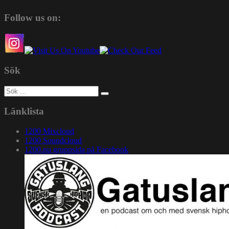
Follow us on:
Sök
Sök
efter:
Länklista
1200 Mixcloud
1200 Soundcloud
1200.nu gruppsida på Facebook