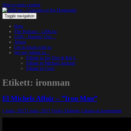
Skip to main content
Toggle navigation
Hem
The Podcast – 1200.nu
1200 – Hangin’ Out…
About
Get in touch with us
We pay tribute to…
Tribute to Jay Dee & Big L
Tribute to Michael Jackson
Tribute to Guru
Etikett:
ironman
El Michels Affair – ”Iron Man”
1 mars, 2017
1 mars, 2017
Funky Diabetic
Lämna en kommentar