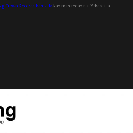
Big Crown Records hemsida
kan man redan nu förbeställa.