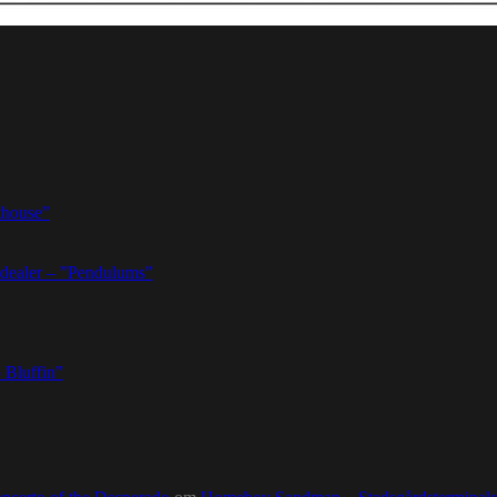
thouse”
dealer – ”Pendulums”
 Bluffin”