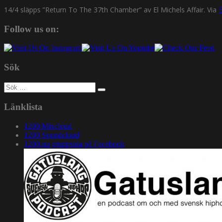
14/4 släpps ”Return To The 37th Chamber” av El Michels Affair. Via
Follow us on:
Sök
Sök
efter:
Länklista
1200 Mixcloud
1200 Soundcloud
1200.nu gruppsida på Facebook