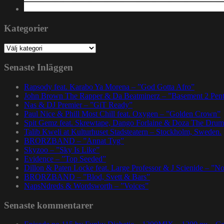
Kategorier
Kategorier
Senaste Inläggen
Rapsody feat. Karabo Ya Morena – ”God Gotta Afro”
John Brown The Rapper & Da Beatminerz – ”Basement 2 Pen
Nas & DJ Premier – ”GiT Ready”
Paul Nice & Phill Most Chill feat. Oxygen – ”Golden Crown”
Spit Gemz feat. Skrewtape, Dango Forlaine & Doza The Drum
Talib Kweli at Kulturhuset Stadsteatern – Stockholm, Sweden.
BRORZBAND – ”Annat Tyg”
Skyzoo – ”Sky Is Like”
Evidence – ”Top Seeded”
Dillon & Paten Locke feat. Large Professor & J Scienide – ”No
BRORZBAND – ”Blod, Svett & Bars”
NapsNdreds & Wordsworth – ”Voices”
Senaste kommentarer