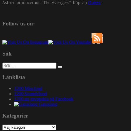
Astaire producerade ”The Avengers”. Köp via
iTunes
.
Follow us on:
Sök
Sök
efter:
Länklista
1200 Mixcloud
1200 Soundcloud
1200.nu gruppsida på Facebook
Gatuslang
Kategorier
Kategorier