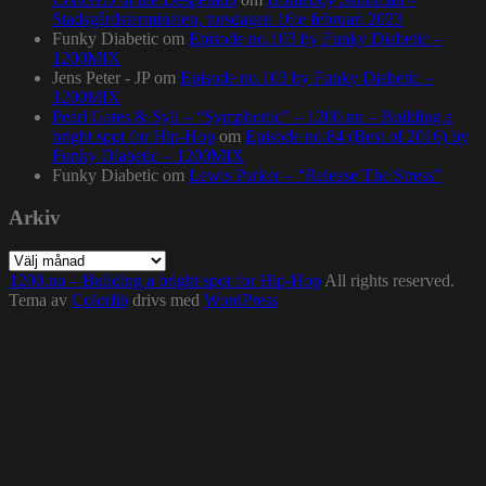
Stadsgårdsterminalen, torsdagen 16:e februari 2023
Funky Diabetic
om
Episode no.103 by Funky Diabetic –
1200MIX
Jens Peter - JP
om
Episode no.103 by Funky Diabetic –
1200MIX
Pearl Gates & Syll – “Symphonic” – 1200.nu – Building a
bright spot for Hip-Hop
om
Episode no.84 (Best of 2016) by
Funky Diabetic – 1200MIX
Funky Diabetic
om
Lewis Parker – “Release The Stress”
Arkiv
Arkiv
1200.nu – Building a bright spot for Hip-Hop
All rights reserved.
Tema av
Colorlib
drivs med
WordPress