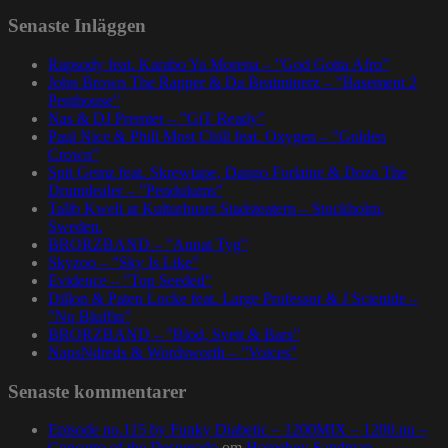
Senaste Inläggen
Rapsody feat. Karabo Ya Morena – ”God Gotta Afro”
John Brown The Rapper & Da Beatminerz – ”Basement 2
Penthouse”
Nas & DJ Premier – ”GiT Ready”
Paul Nice & Phill Most Chill feat. Oxygen – ”Golden
Crown”
Spit Gemz feat. Skrewtape, Dango Forlaine & Doza The
Drumdealer – ”Pendulums”
Talib Kweli at Kulturhuset Stadsteatern – Stockholm,
Sweden.
BRORZBAND – ”Annat Tyg”
Skyzoo – ”Sky Is Like”
Evidence – ”Top Seeded”
Dillon & Paten Locke feat. Large Professor & J Scienide –
”No Bluffin”
BRORZBAND – ”Blod, Svett & Bars”
NapsNdreds & Wordsworth – ”Voices”
Senaste kommentarer
Episode no.115 by Funky Diabetic – 1200MIX – 1200.nu –
Concerto of the Desperado
om
Homeboy Sandman –