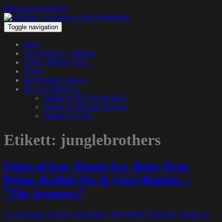
Skip to main content
Toggle navigation
Hem
The Podcast – 1200.nu
1200 – Hangin’ Out…
About
Get in touch with us
We pay tribute to…
Tribute to Jay Dee & Big L
Tribute to Michael Jackson
Tribute to Guru
Etikett:
junglebrothers
Osten af feat. Masta Ace, Bam, Prop
Dylan, Kashal-Tee & Coco Rouzier –
”The Avengers”
21 september, 2016
21 september, 2016
Funky Diabetic
Lämna en