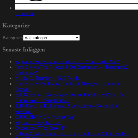
Gatuslang
Kategorier
Kategorier
Senaste Inläggen
Rapsody feat. Karabo Ya Morena – ”God Gotta Afro”
John Brown The Rapper & Da Beatminerz – ”Basement 2
Penthouse”
Nas & DJ Premier – ”GiT Ready”
Paul Nice & Phill Most Chill feat. Oxygen – ”Golden
Crown”
Spit Gemz feat. Skrewtape, Dango Forlaine & Doza The
Drumdealer – ”Pendulums”
Talib Kweli at Kulturhuset Stadsteatern – Stockholm,
Sweden.
BRORZBAND – ”Annat Tyg”
Skyzoo – ”Sky Is Like”
Evidence – ”Top Seeded”
Dillon & Paten Locke feat. Large Professor & J Scienide –