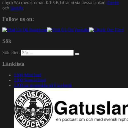
några Wu medlemmar. K.T.S.E. hittar ni via dessa länkar.
iTunes
och
Spotify
.
Follow us on:
Sök
Sök efter:
Länklista
1200 Mixcloud
1200 Soundcloud
1200.nu gruppsida på Facebook