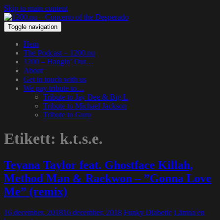
Skip to main content
Toggle navigation
Hem
The Podcast – 1200.nu
1200 – Hangin’ Out…
About
Get in touch with us
We pay tribute to…
Tribute to Jay Dee & Big L
Tribute to Michael Jackson
Tribute to Guru
Etikett:
k.t.s.e.
Teyana Taylor feat. Ghostface Killah,
Method Man & Raekwon – ”Gonna Love
Me” (remix)
16 december, 2018
16 december, 2018
Funky Diabetic
Lämna en