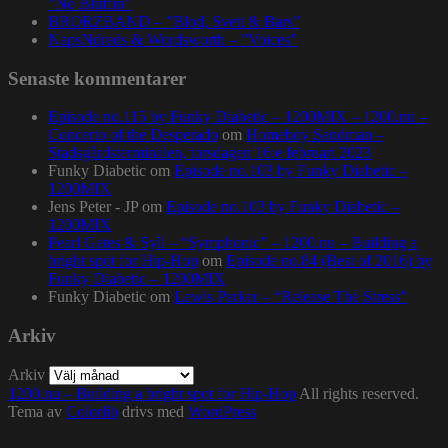
”No Bluffin”
BRORZBAND – ”Blod, Svett & Bars”
NapsNdreds & Wordsworth – ”Voices”
Senaste kommentarer
Episode no.115 by Funky Diabetic – 1200MIX – 1200.nu –
Concerto of the Desperado
om
Homeboy Sandman –
Stadsgårdsterminalen, torsdagen 16:e februari 2023
Funky Diabetic
om
Episode no.103 by Funky Diabetic –
1200MIX
Jens Peter - JP
om
Episode no.103 by Funky Diabetic –
1200MIX
Pearl Gates & Syll – “Symphonic” – 1200.nu – Building a
bright spot for Hip-Hop
om
Episode no.84 (Best of 2016) by
Funky Diabetic – 1200MIX
Funky Diabetic
om
Lewis Parker – “Release The Stress”
Arkiv
Arkiv
1200.nu – Building a bright spot for Hip-Hop
All rights reserved.
Tema av
Colorlib
drivs med
WordPress