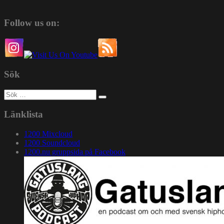
Follow us on:
Sök
Sök
efter:
Länklista
1200 Mixcloud
1200 Soundcloud
1200.nu gruppsida på Facebook