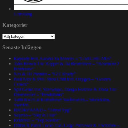
Gatuslang
Kategorier
Kategorier
Senaste Inläggen
Rapsody feat. Karabo Ya Morena – ”God Gotta Afro”
John Brown The Rapper & Da Beatminerz – ”Basement 2
Penthouse”
Nas & DJ Premier – ”GiT Ready”
Paul Nice & Phill Most Chill feat. Oxygen – ”Golden
Crown”
Spit Gemz feat. Skrewtape, Dango Forlaine & Doza The
Drumdealer – ”Pendulums”
Talib Kweli at Kulturhuset Stadsteatern – Stockholm,
Sweden.
BRORZBAND – ”Annat Tyg”
Skyzoo – ”Sky Is Like”
Evidence – ”Top Seeded”
Dillon & Paten Locke feat. Large Professor & J Scienide –