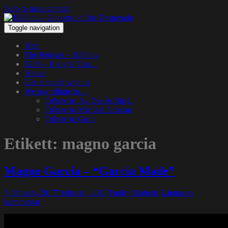
Skip to main content
Toggle navigation
Hem
The Podcast – 1200.nu
1200 – Hangin’ Out…
About
Get in touch with us
We pay tribute to…
Tribute to Jay Dee & Big L
Tribute to Michael Jackson
Tribute to Guru
Etikett:
magno garcia
Magno Garcia – “Garcia Made”
7 februari, 2017
7 februari, 2017
Funky Diabetic
Lämna en
kommentar