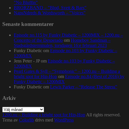
”No Bluffin”
BRORZBAND – ”Blod, Svett & Bars”
NapsNdreds & Wordsworth – ”Voices”
Senaste kommentarer
Episode no.115 by Funky Diabetic – 1200MIX – 1200.nu –
Concerto of the Desperado
om
Homeboy Sandman –
Stadsgårdsterminalen, torsdagen 16:e februari 2023
Funky Diabetic
om
Episode no.103 by Funky Diabetic –
1200MIX
Jens Peter - JP
om
Episode no.103 by Funky Diabetic –
1200MIX
Pearl Gates & Syll – “Symphonic” – 1200.nu – Building a
bright spot for Hip-Hop
om
Episode no.84 (Best of 2016) by
Funky Diabetic – 1200MIX
Funky Diabetic
om
Lewis Parker – “Release The Stress”
Arkiv
Arkiv
1200.nu – Building a bright spot for Hip-Hop
All rights reserved.
Tema av
Colorlib
drivs med
WordPress