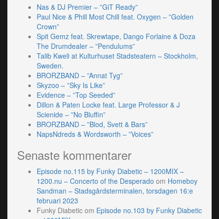
Nas & DJ Premier – ”GiT Ready”
Paul Nice & Phill Most Chill feat. Oxygen – ”Golden
Crown”
Spit Gemz feat. Skrewtape, Dango Forlaine & Doza
The Drumdealer – ”Pendulums”
Talib Kweli at Kulturhuset Stadsteatern – Stockholm,
Sweden.
BRORZBAND – ”Annat Tyg”
Skyzoo – ”Sky Is Like”
Evidence – ”Top Seeded”
Dillon & Paten Locke feat. Large Professor & J
Scienide – ”No Bluffin”
BRORZBAND – ”Blod, Svett & Bars”
NapsNdreds & Wordsworth – ”Voices”
Senaste kommentarer
Episode no.115 by Funky Diabetic – 1200MIX –
1200.nu – Concerto of the Desperado
om
Homeboy
Sandman – Stadsgårdsterminalen, torsdagen 16:e
februari 2023
Funky Diabetic
om
Episode no.103 by Funky Diabetic