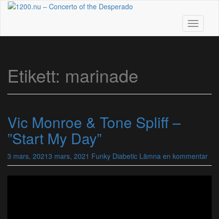
Skip
to
main
Toggle n
content
Etikett:
marinade
Vic Monroe & Tone Spliff –
”Start My Day”
3 mars, 2021
3 mars, 2021
Funky Diabetic
Lämna en kommentar