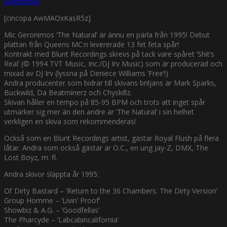
kommentar
[cincopa AwMAOxKasR5z]
Mic Geronimos ’The Natural’ är ännu en pärla från 1995! Debut
plattan från Queens MC:n levererade 13 fet feta spår!
Kontrakt med Blunt Recordings skrevs på tack vare spåret ’Shit’s
Real’ (© 1994 TVT Music, Inc./DJ Irv Music) som är producerad och
mixad av DJ Irv (lyssna på Deniece Williams ’Free’!)
Andra producenter som bidrar till skivans briljans är Mark Sparks,
Buckwild, Da Beatminerz och Chyskillz.
Skivan håller en tempo på 85-95 BPM och trots att inget spår
utmärker sig mer än den andre är ’The Natural’ i sin helhet
verkligen en skiva som rekommenderas!
Också som en Blunt Recordings artist, gästar Royal Flush på flera
låtar. Andra som också gästar är O.C., en ung Jay-Z, DMX, The
Lost Boyz, m. fl.
Andra skivor släppta år 1995:
Ol’ Dirty Bastard – ’Return to the 36 Chambers: The Dirty Version’
Group Homme – ’Livin’ Proof’
Showbiz & A.G. – ’Goodfellas’
The Pharcyde – ’Labcabincalifornia’