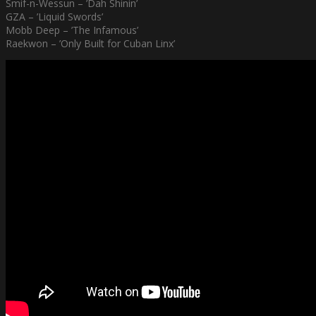
Smif-n-Wessun – ’Dah Shinin’
GZA – ’Liquid Swords’
Mobb Deep – ’The Infamous’
Raekwon – ’Only Built for Cuban Linx’