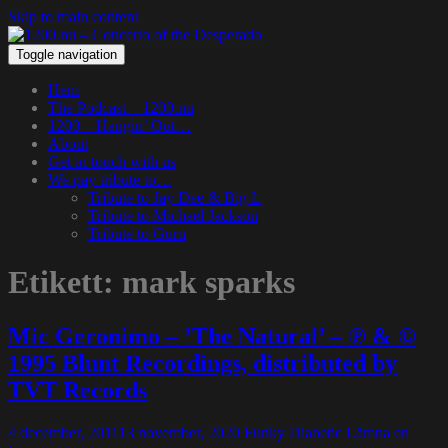
Skip to main content
Toggle navigation
Hem
The Podcast – 1200.nu
1200 – Hangin’ Out…
About
Get in touch with us
We pay tribute to…
Tribute to Jay Dee & Big L
Tribute to Michael Jackson
Tribute to Guru
Etikett:
mark sparks
Mic Geronimo – ’The Natural’ – ℗ & ©
1995 Blunt Recordings, distributed by
TVT Records
4 december, 2011
13 november, 2020
Funky Diabetic
Lämna en