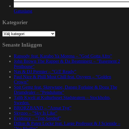
Gatuslang
Kategorier
Kategorier
Senaste Inläggen
Rapsody feat. Karabo Ya Morena – ”God Gotta Afro”
John Brown The Rapper & Da Beatminerz – ”Basement 2
Penthouse”
Nas & DJ Premier – ”GiT Ready”
Paul Nice & Phill Most Chill feat. Oxygen – ”Golden
Crown”
Spit Gemz feat. Skrewtape, Dango Forlaine & Doza The
Drumdealer – ”Pendulums”
Talib Kweli at Kulturhuset Stadsteatern – Stockholm,
Sweden.
BRORZBAND – ”Annat Tyg”
Skyzoo – ”Sky Is Like”
Evidence – ”Top Seeded”
Dillon & Paten Locke feat. Large Professor & J Scienide –
”No Bluffin”