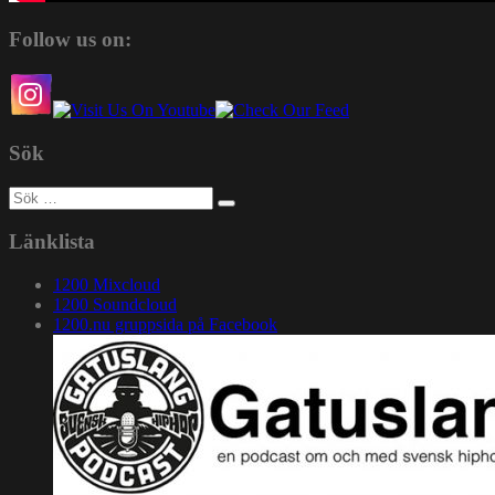
Follow us on:
Sök
Sök
efter:
Länklista
1200 Mixcloud
1200 Soundcloud
1200.nu gruppsida på Facebook