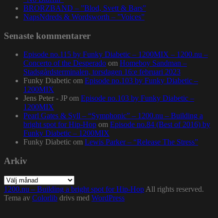
BRORZBAND – ”Blod, Svett & Bars”
NapsNdreds & Wordsworth – ”Voices”
Senaste kommentarer
Episode no.115 by Funky Diabetic – 1200MIX – 1200.nu –
Concerto of the Desperado
om
Homeboy Sandman –
Stadsgårdsterminalen, torsdagen 16:e februari 2023
Funky Diabetic
om
Episode no.103 by Funky Diabetic –
1200MIX
Jens Peter - JP
om
Episode no.103 by Funky Diabetic –
1200MIX
Pearl Gates & Syll – “Symphonic” – 1200.nu – Building a
bright spot for Hip-Hop
om
Episode no.84 (Best of 2016) by
Funky Diabetic – 1200MIX
Funky Diabetic
om
Lewis Parker – “Release The Stress”
Arkiv
Arkiv
1200.nu – Building a bright spot for Hip-Hop
All rights reserved.
Tema av
Colorlib
drivs med
WordPress