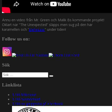
Ännu en video från Mr. Green och Malik Bs kommande projekt!
Oklart när ”The Unexpected” släpps men sug på den här
karamellen och ”
Definition
” under tiden!
Follow us on:
Sök
Sök
efter:
Länklista
1200 Mixcloud
1200 Soundcloud
1200.nu gruppsida på Facebook