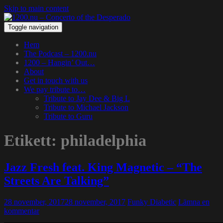
Skip to main content
Toggle navigation
Hem
The Podcast – 1200.nu
1200 – Hangin’ Out…
About
Get in touch with us
We pay tribute to…
Tribute to Jay Dee & Big L
Tribute to Michael Jackson
Tribute to Guru
Etikett:
philadelphia
Jazz Fresh feat. King Magnetic – “The
Streets Are Talking”
28 november, 2017
28 november, 2017
Funky Diabetic
Lämna en
kommentar