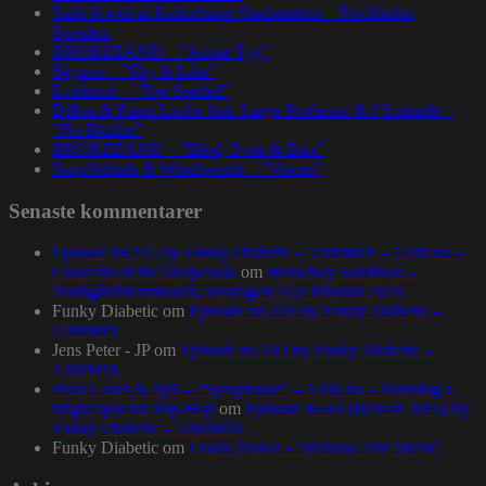
Talib Kweli at Kulturhuset Stadsteatern – Stockholm,
Sweden.
BRORZBAND – ”Annat Tyg”
Skyzoo – ”Sky Is Like”
Evidence – ”Top Seeded”
Dillon & Paten Locke feat. Large Professor & J Scienide –
”No Bluffin”
BRORZBAND – ”Blod, Svett & Bars”
NapsNdreds & Wordsworth – ”Voices”
Senaste kommentarer
Episode no.115 by Funky Diabetic – 1200MIX – 1200.nu –
Concerto of the Desperado
om
Homeboy Sandman –
Stadsgårdsterminalen, torsdagen 16:e februari 2023
Funky Diabetic
om
Episode no.103 by Funky Diabetic –
1200MIX
Jens Peter - JP
om
Episode no.103 by Funky Diabetic –
1200MIX
Pearl Gates & Syll – “Symphonic” – 1200.nu – Building a
bright spot for Hip-Hop
om
Episode no.84 (Best of 2016) by
Funky Diabetic – 1200MIX
Funky Diabetic
om
Lewis Parker – “Release The Stress”