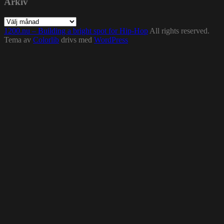
Arkiv
Arkiv
1200.nu – Building a bright spot for Hip-Hop
All rights reserved.
Tema av
Colorlib
drivs med
WordPress