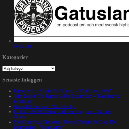
Gatuslang
Kategorier
Kategorier
Senaste Inläggen
Rapsody feat. Karabo Ya Morena – ”God Gotta Afro”
John Brown The Rapper & Da Beatminerz – ”Basement 2
Penthouse”
Nas & DJ Premier – ”GiT Ready”
Paul Nice & Phill Most Chill feat. Oxygen – ”Golden
Crown”
Spit Gemz feat. Skrewtape, Dango Forlaine & Doza The
Drumdealer – ”Pendulums”