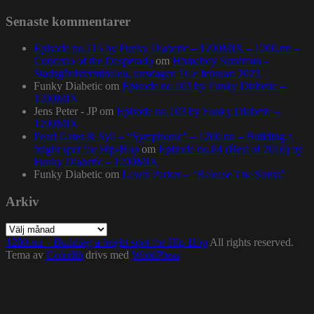
Senaste kommentarer
Episode no.115 by Funky Diabetic – 1200MIX – 1200.nu –
Concerto of the Desperado
om
Homeboy Sandman –
Stadsgårdsterminalen, torsdagen 16:e februari 2023
Funky Diabetic
om
Episode no.103 by Funky Diabetic –
1200MIX
Jens Peter - JP
om
Episode no.103 by Funky Diabetic –
1200MIX
Pearl Gates & Syll – “Symphonic” – 1200.nu – Building a
bright spot for Hip-Hop
om
Episode no.84 (Best of 2016) by
Funky Diabetic – 1200MIX
Funky Diabetic
om
Lewis Parker – “Release The Stress”
Arkiv
Arkiv
1200.nu – Building a bright spot for Hip-Hop
All rights reserved.
Tema av
Colorlib
drivs med
WordPress