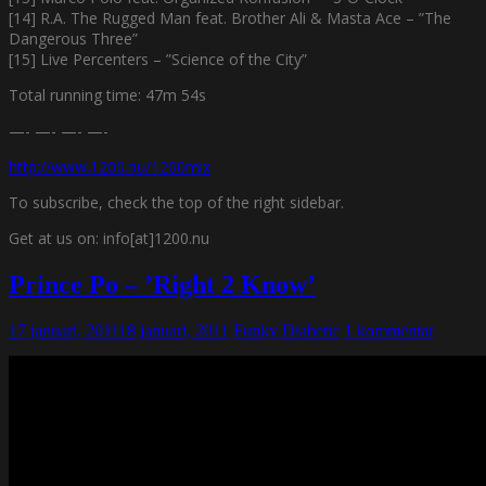
[14] R.A. The Rugged Man feat. Brother Ali & Masta Ace – ”The
Dangerous Three”
[15] Live Percenters – ”Science of the City”
Total running time: 47m 54s
—- —- —- —-
http://www.1200.nu/1200mix
To subscribe, check the top of the right sidebar.
Get at us on: info[at]1200.nu
Prince Po – ’Right 2 Know’
17 januari, 2011
18 januari, 2011
Funky Diabetic
1 kommentar