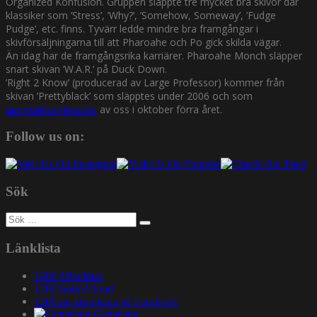
Organized Konfusion. Gruppen släppte tre mycket bra skivor där
klassiker som ’Stress’, ’Why?’, ’Somehow, Someway’, ’Fudge
Pudge’, etc. finns. Tyvärr ledde mindre bra framgångar i
skivförsäljningarna till att Pharoahe och Po gick skilda vägar.
Än idag har de framgångsrika karriärer. Pharoahe Monch släpper
snart skivan ’W.A.R.’ på Duck Down.
’Right 2 Know’ (producerad av Large Professor) kommer från
skivan ’Prettyblack’ som släpptes under 2006 och som
uppmärksammades
av oss i oktober förra året.
Follow us on:
Sök
Sök
efter:
Länklista
1200 Mixcloud
1200 Soundcloud
1200.nu gruppsida på Facebook
Gatuslang