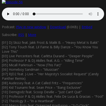
Podcast:
Play in new window
|
Download
(0.0KB) |
Embed
Subscribe:
RSS
|
More
[01] DJ Skizz feat. Jakk Frost & Malik B. – ”Heavy Metal Is Bakk”
[02] Tony Touch feat. Lil Fame & Billy Danze – ”You Know You
Love This”
[03] Live Percenters feat. Carlitta Durand – ”Deeper People”
[04] Professor P & DJ Akilles feat. A.G. – ”Killing Time”
[05] Micall Parknsun – ”Now (This Far)”
[06] Homeboy Sandman – ”Musician”
[07] RJD2 feat. J-Live – ”Her Majesty’s Socialist Request” (Candy
Panther Remix)
[08] Audessey feat. A Cat Called Fritz – ”Frequencies”
[09] Kid Tsunami feat. Sean Price – ”Bang Exclusive”
[10] Demigodz feat. Scoop Deville – ”Just Can’t Quit”
[11] Professor P & DJ Akilles feat. Felix De Luca & Gracias – ”Fool”
[12] Theology 3 – ”In a Heartbeat”
[13] Marco Polo feat. Organized Konfusion – ”3-O-Clock”