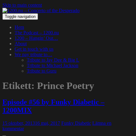
Skip to main content
Toggle navigation
Hem
The Podcast – 1200.nu
1200 – Hangin’ Out…
About
Get in touch with us
We pay tribute to…
Tribute to Jay Dee & Big L
Tribute to Michael Jackson
Tribute to Guru
Etikett:
Prince Poetry
Episode #56 by Funky Diabetic –
1200MIX
15 oktober, 2013
16 maj, 2017
Funky Diabetic
Lämna en
kommentar