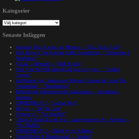
Kategorier
Kategorier
Senaste Inläggen
Rapsody feat. Karabo Ya Morena – ”God Gotta Afro”
John Brown The Rapper & Da Beatminerz – ”Basement 2
Penthouse”
Nas & DJ Premier – ”GiT Ready”
Paul Nice & Phill Most Chill feat. Oxygen – ”Golden
Crown”
Spit Gemz feat. Skrewtape, Dango Forlaine & Doza The
Drumdealer – ”Pendulums”
Talib Kweli at Kulturhuset Stadsteatern – Stockholm,
Sweden.
BRORZBAND – ”Annat Tyg”
Skyzoo – ”Sky Is Like”
Evidence – ”Top Seeded”
Dillon & Paten Locke feat. Large Professor & J Scienide –
”No Bluffin”
BRORZBAND – ”Blod, Svett & Bars”
NapsNdreds & Wordsworth – ”Voices”