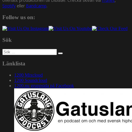
överlåtit produktionen till Dibia$e. Checka skivan via
iTunes
,
Spotify
eller
Bandcamp
.
Follow us on:
Sök
Sök
efter:
Länklista
1200 Mixcloud
1200 Soundcloud
1200.nu gruppsida på Facebook