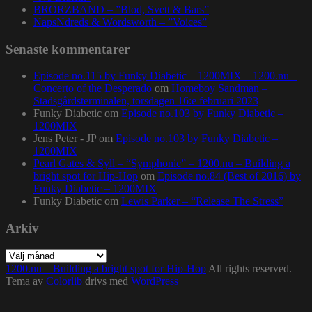
BRORZBAND – ”Blod, Svett & Bars”
NapsNdreds & Wordsworth – ”Voices”
Senaste kommentarer
Episode no.115 by Funky Diabetic – 1200MIX – 1200.nu –
Concerto of the Desperado
om
Homeboy Sandman –
Stadsgårdsterminalen, torsdagen 16:e februari 2023
Funky Diabetic
om
Episode no.103 by Funky Diabetic –
1200MIX
Jens Peter - JP
om
Episode no.103 by Funky Diabetic –
1200MIX
Pearl Gates & Syll – “Symphonic” – 1200.nu – Building a
bright spot for Hip-Hop
om
Episode no.84 (Best of 2016) by
Funky Diabetic – 1200MIX
Funky Diabetic
om
Lewis Parker – “Release The Stress”
Arkiv
Arkiv
1200.nu – Building a bright spot for Hip-Hop
All rights reserved.
Tema av
Colorlib
drivs med
WordPress