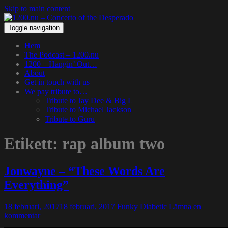
Skip to main content
Toggle navigation
Hem
The Podcast – 1200.nu
1200 – Hangin’ Out…
About
Get in touch with us
We pay tribute to…
Tribute to Jay Dee & Big L
Tribute to Michael Jackson
Tribute to Guru
Etikett:
rap album two
Jonwayne – “These Words Are
Everything”
18 februari, 2017
18 februari, 2017
Funky Diabetic
Lämna en
kommentar