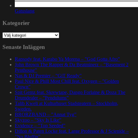
Gatuslang
Kategorier
Kategorier
Senaste Inläggen
Rapsody feat. Karabo Ya Morena – ”God Gotta Afro”
John Brown The Rapper & Da Beatminerz – ”Basement 2
Penthouse”
Nas & DJ Premier – ”GiT Ready”
Paul Nice & Phill Most Chill feat. Oxygen – ”Golden
Crown”
Spit Gemz feat. Skrewtape, Dango Forlaine & Doza The
Drumdealer – ”Pendulums”
Talib Kweli at Kulturhuset Stadsteatern – Stockholm,
Sweden.
BRORZBAND – ”Annat Tyg”
Skyzoo – ”Sky Is Like”
Evidence – ”Top Seeded”
Dillon & Paten Locke feat. Large Professor & J Scienide –
”No Bluffin”