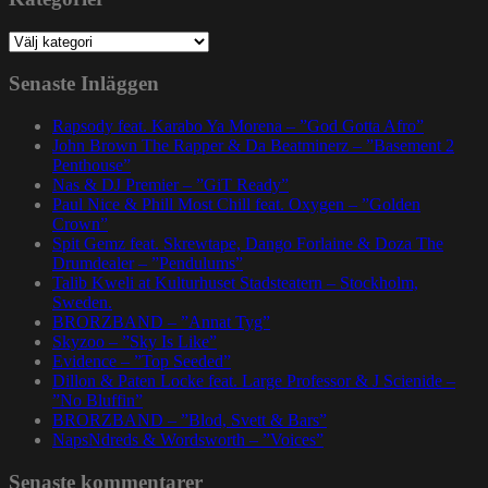
Kategorier
Senaste Inläggen
Rapsody feat. Karabo Ya Morena – ”God Gotta Afro”
John Brown The Rapper & Da Beatminerz – ”Basement 2
Penthouse”
Nas & DJ Premier – ”GiT Ready”
Paul Nice & Phill Most Chill feat. Oxygen – ”Golden
Crown”
Spit Gemz feat. Skrewtape, Dango Forlaine & Doza The
Drumdealer – ”Pendulums”
Talib Kweli at Kulturhuset Stadsteatern – Stockholm,
Sweden.
BRORZBAND – ”Annat Tyg”
Skyzoo – ”Sky Is Like”
Evidence – ”Top Seeded”
Dillon & Paten Locke feat. Large Professor & J Scienide –
”No Bluffin”
BRORZBAND – ”Blod, Svett & Bars”
NapsNdreds & Wordsworth – ”Voices”
Senaste kommentarer