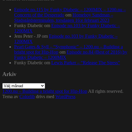
Episode no.115 by Funky Diabetic – 1200MIX – 1200.nu –
Concerto of the Desperado
om
Homeboy Sandman –
Stadsgårdsterminalen, torsdagen 16:e februari 2023
Funky Diabetic
om
Episode no.103 by Funky Diabetic –
1200MIX
Jens Peter - JP
om
Episode no.103 by Funky Diabetic –
1200MIX
Pearl Gates & Syll – “Symphonic” – 1200.nu – Building a
bright spot for Hip-Hop
om
Episode no.84 (Best of 2016) by
Funky Diabetic – 1200MIX
Funky Diabetic
om
Lewis Parker – “Release The Stress”
Arkiv
Arkiv
1200.nu – Building a bright spot for Hip-Hop
All rights reserved.
Tema av
Colorlib
drivs med
WordPress