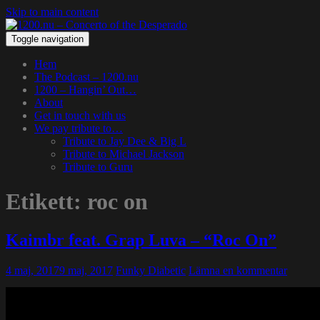
Skip to main content
Toggle navigation
Hem
The Podcast – 1200.nu
1200 – Hangin’ Out…
About
Get in touch with us
We pay tribute to…
Tribute to Jay Dee & Big L
Tribute to Michael Jackson
Tribute to Guru
Etikett:
roc on
Kaimbr feat. Grap Luva – “Roc On”
4 maj, 2017
9 maj, 2017
Funky Diabetic
Lämna en kommentar