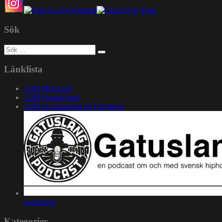
Sök
Sök
efter:
Länklista
1200 Mixcloud
1200 Soundcloud
1200.nu gruppsida på Facebook
Gatuslang
Kategorier