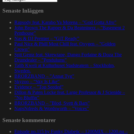
Senaste Inläggen
Rapsody feat. Karabo Ya Morena – ”God Gotta Afro”
John Brown The Rapper & Da Beatminerz – ”Basement 2
Penthouse”
Nas & DJ Premier – ”GiT Ready”
Paul Nice & Phill Most Chill feat. Oxygen – ”Golden
Crown”
Spit Gemz feat. Skrewtape, Dango Forlaine & Doza The
Drumdealer – ”Pendulums”
Talib Kweli at Kulturhuset Stadsteatern – Stockholm,
Sweden.
BRORZBAND – ”Annat Tyg”
Skyzoo – ”Sky Is Like”
Evidence – ”Top Seeded”
Dillon & Paten Locke feat. Large Professor & J Scienide –
”No Bluffin”
BRORZBAND – ”Blod, Svett & Bars”
NapsNdreds & Wordsworth – ”Voices”
Senaste kommentarer
Episode no.115 by Funky Diabetic – 1200MIX – 1200.nu –