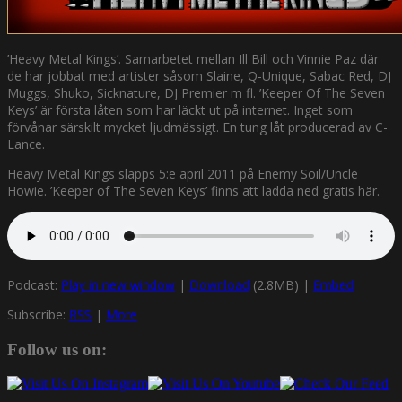
’Heavy Metal Kings’. Samarbetet mellan Ill Bill och Vinnie Paz där
de har jobbat med artister såsom Slaine, Q-Unique, Sabac Red, DJ
Muggs, Shuko, Sicknature, DJ Premier m fl. ’Keeper Of The Seven
Keys’ är första låten som har läckt ut på internet. Inget som
förvånar särskilt mycket ljudmässigt. En tung låt producerad av C-
Lance.
Heavy Metal Kings släpps 5:e april 2011 på Enemy Soil/Uncle
Howie. ’Keeper of The Seven Keys’ finns att ladda ned gratis här.
Podcast:
Play in new window
|
Download
(2.8MB) |
Embed
Subscribe:
RSS
|
More
Follow us on: