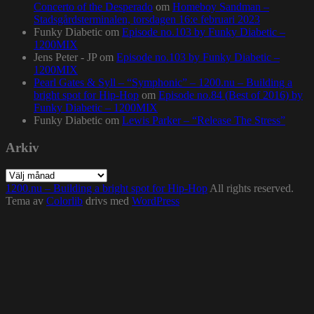
Concerto of the Desperado
om
Homeboy Sandman –
Stadsgårdsterminalen, torsdagen 16:e februari 2023
Funky Diabetic
om
Episode no.103 by Funky Diabetic –
1200MIX
Jens Peter - JP
om
Episode no.103 by Funky Diabetic –
1200MIX
Pearl Gates & Syll – “Symphonic” – 1200.nu – Building a
bright spot for Hip-Hop
om
Episode no.84 (Best of 2016) by
Funky Diabetic – 1200MIX
Funky Diabetic
om
Lewis Parker – “Release The Stress”
Arkiv
Arkiv
1200.nu – Building a bright spot for Hip-Hop
All rights reserved.
Tema av
Colorlib
drivs med
WordPress