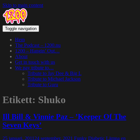
Skip to main content
Toggle navigation
Hem
The Podcast – 1200.nu
1200 – Hangin’ Out…
About
Get in touch with us
We pay tribute to…
Tribute to Jay Dee & Big L
Tribute to Michael Jackson
Tribute to Guru
Etikett:
Shuko
Ill Bill & Vinnie Paz – ’Keeper Of The
Seven Keys’
25 januari, 2011
24 september, 2021
Funky Diabetic
Lämna en