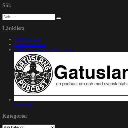
Sök
Sök
efter:
Länklista
1200 Mixcloud
1200 Soundcloud
1200.nu gruppsida på Facebook
Gatuslang
Kategorier
Kategorier