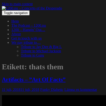
Skip to main content
Toggle navigation
Hem
The Podcast – 1200.nu
1200 – Hangin’ Out…
About
Get in touch with us
We pay tribute to…
Tribute to Jay Dee & Big L
Tribute to Michael Jackson
Tribute to Guru
Etikett:
thats them
Artifacts – ”Art Of Facts”
11 juli, 2018
11 juli, 2018
Funky Diabetic
Lämna en kommentar