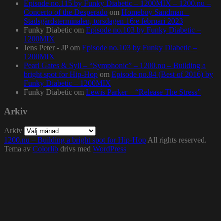
Episode no.115 by Funky Diabetic – 1200MIX – 1200.nu –
Concerto of the Desperado
om
Homeboy Sandman –
Stadsgårdsterminalen, torsdagen 16:e februari 2023
Funky Diabetic
om
Episode no.103 by Funky Diabetic –
1200MIX
Jens Peter - JP
om
Episode no.103 by Funky Diabetic –
1200MIX
Pearl Gates & Syll – “Symphonic” – 1200.nu – Building a
bright spot for Hip-Hop
om
Episode no.84 (Best of 2016) by
Funky Diabetic – 1200MIX
Funky Diabetic
om
Lewis Parker – “Release The Stress”
Arkiv
Arkiv
1200.nu – Building a bright spot for Hip-Hop
All rights reserved.
Tema av
Colorlib
drivs med
WordPress