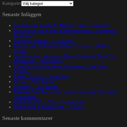
Kategorier
Senaste Inläggen
Rapsody feat. Karabo Ya Morena – ”God Gotta Afro”
John Brown The Rapper & Da Beatminerz – ”Basement 2
Penthouse”
Nas & DJ Premier – ”GiT Ready”
Paul Nice & Phill Most Chill feat. Oxygen – ”Golden
Crown”
Spit Gemz feat. Skrewtape, Dango Forlaine & Doza The
Drumdealer – ”Pendulums”
Talib Kweli at Kulturhuset Stadsteatern – Stockholm,
Sweden.
BRORZBAND – ”Annat Tyg”
Skyzoo – ”Sky Is Like”
Evidence – ”Top Seeded”
Dillon & Paten Locke feat. Large Professor & J Scienide –
”No Bluffin”
BRORZBAND – ”Blod, Svett & Bars”
NapsNdreds & Wordsworth – ”Voices”
Senaste kommentarer