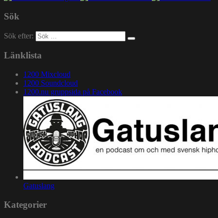
Sök
Sök efter:
Länklista
1200 Mixcloud
1200 Soundcloud
1200.nu gruppsida på Facebook
Gatuslang
Kategorier