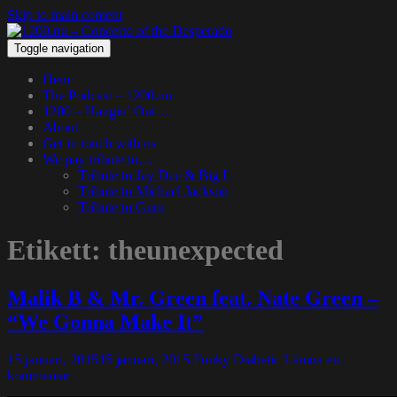
Skip to main content
Toggle navigation
Hem
The Podcast – 1200.nu
1200 – Hangin’ Out…
About
Get in touch with us
We pay tribute to…
Tribute to Jay Dee & Big L
Tribute to Michael Jackson
Tribute to Guru
Etikett:
theunexpected
Malik B & Mr. Green feat. Nate Green –
“We Gonna Make It”
15 januari, 2015
15 januari, 2015
Funky Diabetic
Lämna en
kommentar