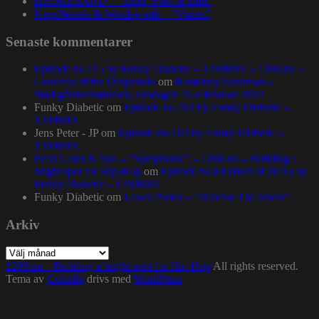
BRORZBAND – ”Blod, Svett & Bars”
NapsNdreds & Wordsworth – ”Voices”
Senaste kommentarer
Episode no.115 by Funky Diabetic – 1200MIX – 1200.nu –
Concerto of the Desperado
om
Homeboy Sandman –
Stadsgårdsterminalen, torsdagen 16:e februari 2023
Funky Diabetic
om
Episode no.103 by Funky Diabetic –
1200MIX
Jens Peter - JP
om
Episode no.103 by Funky Diabetic –
1200MIX
Pearl Gates & Syll – “Symphonic” – 1200.nu – Building a
bright spot for Hip-Hop
om
Episode no.84 (Best of 2016) by
Funky Diabetic – 1200MIX
Funky Diabetic
om
Lewis Parker – “Release The Stress”
Arkiv
Arkiv
1200.nu – Building a bright spot for Hip-Hop
All rights reserved.
Tema av
Colorlib
drivs med
WordPress