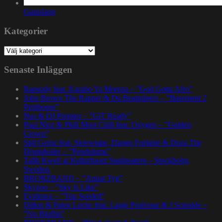
Gatuslang
Kategorier
Kategorier
Senaste Inläggen
Rapsody feat. Karabo Ya Morena – ”God Gotta Afro”
John Brown The Rapper & Da Beatminerz – ”Basement 2
Penthouse”
Nas & DJ Premier – ”GiT Ready”
Paul Nice & Phill Most Chill feat. Oxygen – ”Golden
Crown”
Spit Gemz feat. Skrewtape, Dango Forlaine & Doza The
Drumdealer – ”Pendulums”
Talib Kweli at Kulturhuset Stadsteatern – Stockholm,
Sweden.
BRORZBAND – ”Annat Tyg”
Skyzoo – ”Sky Is Like”
Evidence – ”Top Seeded”
Dillon & Paten Locke feat. Large Professor & J Scienide –
”No Bluffin”