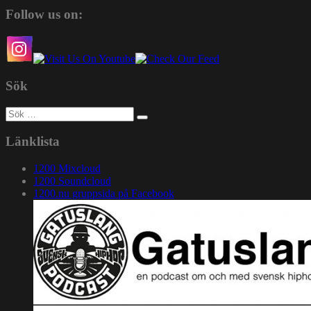
Follow us on:
Sök
Sök
efter:
Länklista
1200 Mixcloud
1200 Soundcloud
1200.nu gruppsida på Facebook