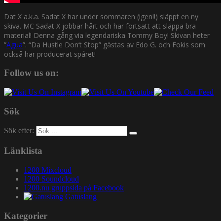
Dat X a.k.a. Sadat X har under sommaren (igen!!) släppt en ny
skiva. MC Sadat X jobbar hårt och har fortsatt att släppa bra
material! Denna gång via legendariska Tommy Boy! Skivan heter
”
Agua
”. “Da Hustle Don’t Stop” gästas av Edo G. och Fokis som
också har producerat spåret!
Follow us on:
Sök
Sök efter:
Länklista
1200 Mixcloud
1200 Soundcloud
1200.nu gruppsida på Facebook
Gatuslang
Kategorier