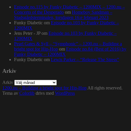
Episode no.115 by Funky Diabetic – 1200MIX – 1200.nu –
Concerto of the Desperado
om
Homeboy Sandman –
Stadsgårdsterminalen, torsdagen 16:e februari 2023
Funky Diabetic
om
Episode no.103 by Funky Diabetic –
1200MIX
Jens Peter - JP
om
Episode no.103 by Funky Diabetic –
1200MIX
Pearl Gates & Syll – “Symphonic” – 1200.nu – Building a
bright spot for Hip-Hop
om
Episode no.84 (Best of 2016) by
Funky Diabetic – 1200MIX
Funky Diabetic
om
Lewis Parker – “Release The Stress”
Arkiv
Arkiv
1200.nu – Building a bright spot for Hip-Hop
All rights reserved.
Tema av
Colorlib
drivs med
WordPress