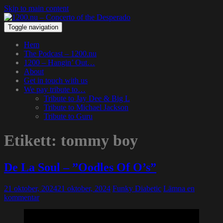
Skip to main content
Toggle navigation
Hem
The Podcast – 1200.nu
1200 – Hangin’ Out…
About
Get in touch with us
We pay tribute to…
Tribute to Jay Dee & Big L
Tribute to Michael Jackson
Tribute to Guru
Etikett:
tommy boy
De La Soul – ”Oodles Of O’s”
21 oktober, 2024
21 oktober, 2024
Funky Diabetic
Lämna en
kommentar