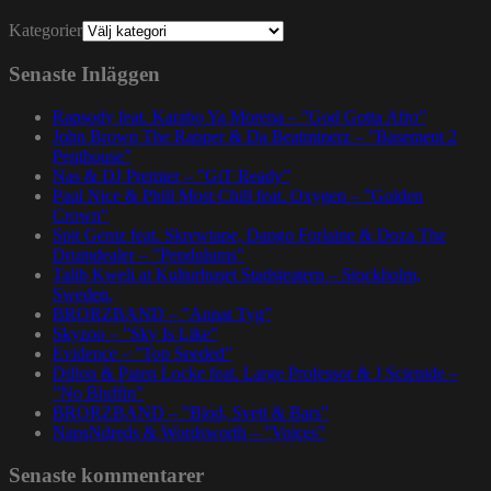
Kategorier
Senaste Inläggen
Rapsody feat. Karabo Ya Morena – ”God Gotta Afro”
John Brown The Rapper & Da Beatminerz – ”Basement 2
Penthouse”
Nas & DJ Premier – ”GiT Ready”
Paul Nice & Phill Most Chill feat. Oxygen – ”Golden
Crown”
Spit Gemz feat. Skrewtape, Dango Forlaine & Doza The
Drumdealer – ”Pendulums”
Talib Kweli at Kulturhuset Stadsteatern – Stockholm,
Sweden.
BRORZBAND – ”Annat Tyg”
Skyzoo – ”Sky Is Like”
Evidence – ”Top Seeded”
Dillon & Paten Locke feat. Large Professor & J Scienide –
”No Bluffin”
BRORZBAND – ”Blod, Svett & Bars”
NapsNdreds & Wordsworth – ”Voices”
Senaste kommentarer