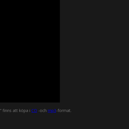
 finns att köpa i
CD
-och
mp3
-format.