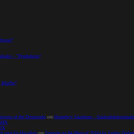
thouse”
dealer – ”Pendulums”
 Bluffin”
ncerto of the Desperado
om
Homeboy Sandman – Stadsgårdsterminalen,
0MIX
MIX
ht spot for Hip-Hop
om
Episode no.84 (Best of 2016) by Funky Diab