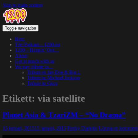
Skip to main content
Toggle navigation
Hem
The Podcast – 1200.nu
1200 – Hangin’ Out…
About
Get in touch with us
We pay tribute to…
Tribute to Jay Dee & Big L
Tribute to Michael Jackson
Tribute to Guru
Etikett:
via satellite
Planet Asia & TzariZM – “No Drama”
15 januari, 2015
15 januari, 2015
Funky Diabetic
Lämna en komment