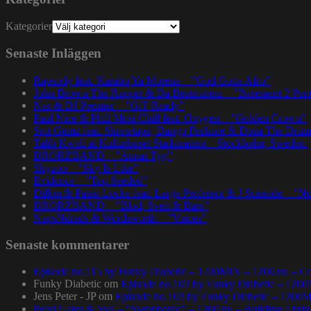
Kategorier
Senaste Inläggen
Rapsody feat. Karabo Ya Morena – ”God Gotta Afro”
John Brown The Rapper & Da Beatminerz – ”Basement 2 Pen
Nas & DJ Premier – ”GiT Ready”
Paul Nice & Phill Most Chill feat. Oxygen – ”Golden Crown”
Spit Gemz feat. Skrewtape, Dango Forlaine & Doza The Drum
Talib Kweli at Kulturhuset Stadsteatern – Stockholm, Sweden.
BRORZBAND – ”Annat Tyg”
Skyzoo – ”Sky Is Like”
Evidence – ”Top Seeded”
Dillon & Paten Locke feat. Large Professor & J Scienide – ”No
BRORZBAND – ”Blod, Svett & Bars”
NapsNdreds & Wordsworth – ”Voices”
Senaste kommentarer
Episode no.115 by Funky Diabetic – 1200MIX – 1200.nu – Co
Funky Diabetic
om
Episode no.103 by Funky Diabetic – 120
Jens Peter - JP
om
Episode no.103 by Funky Diabetic – 1200
Pearl Gates & Syll – “Symphonic” – 1200.nu – Building a brig