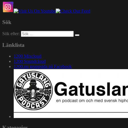
Sök
Sök efter:
Länklista
1200 Mixcloud
1200 Soundcloud
1200.nu gruppsida på Facebook
Kategorier