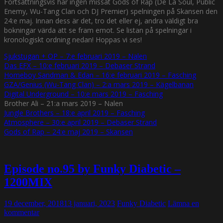
Fortsättningsvis har ingen missat Gods of Rap (De La Soul, Public
Enemy, Wu-Tang Clan och DJ Premier) spelningen på Skansen den
24:e maj. Innan dess är det, tro det eller ej, andra väldigt bra
bokningar värda att se fram emot. Se listan på spelningar i
kronologiskt ordning nedan! Hoppas vi ses!
Sjukstugan + OP – 7:e februari 2019 – Nalen
Das EFX – 10:e februari 2019 – Debaser Strand
Homeboy Sandman & Edan – 16:e februari 2019 – Fasching
GZA/Genius (Wu-Tang Clan) – 2:a mars 2019 – Kägelbanan
Digital Underground – 10:e mars 2019 – Fasching
Brother Ali – 21:a mars 2019 – Nalen
Jungle Brothers – 18:e april 2019 – Fasching
Atmosphere – 30:e april 2019 – Debaser Strand
Gods of Rap – 24:e maj 2019 – Skansen
Episode no.95 by Funky Diabetic –
1200MIX
19 december, 2018
13 januari, 2023
Funky Diabetic
Lämna en
kommentar