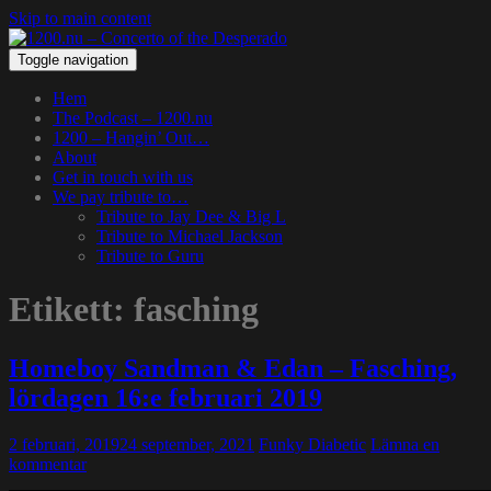
Skip to main content
Toggle navigation
Hem
The Podcast – 1200.nu
1200 – Hangin’ Out…
About
Get in touch with us
We pay tribute to…
Tribute to Jay Dee & Big L
Tribute to Michael Jackson
Tribute to Guru
Etikett:
fasching
Homeboy Sandman & Edan – Fasching,
lördagen 16:e februari 2019
2 februari, 2019
24 september, 2021
Funky Diabetic
Lämna en
kommentar