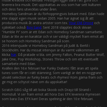
musik kreativa och lekfulla. Prestigen ligger bara i att göra och
leverera bra musik. Det uppskattas av oss som har sett kulturen
och dess fans utvecklas under åren.
Homeboy Sandman är du förhoppningsvis bekant med. Edan hade
inte släppt egen musik sedan 2005. Han har ägnat sig åt att
producera musik åt andra artister som tex.
Your Old Droog
och
självklart också
Boy Sand
. Sent 2018 släpptes dock skivan
”Humble Pi” som är ett Edan och Homeboy Sandman samarbete.
Edan är lite av en karaktär och vi ser väldigt mycket fram emot att
se honom och Homeboy Sandman på scen.
2016 intervjuade vi Homeboy Sandman på Judit & Bertil i
Stockholm. Har du missat intervjun är du varmt välkommen att
klicka
här
. Då pratade vi bla. om Jimmy Fallon, Peanut Butter Wolf,
Jake One, Pop Workshop, Stones Throw och om ett eventuellt
samarbete med Edan.
Kvällen den 16:e februari har Funky Diabetic fått äran att spela
tunes som får er i rätt stämning. Som vanligt är det en noggrann
utvald selection av funky beats och rhymes! Kom gärna fram och
ge mig en schysst näve om du uppskattar!
Scratch GBG såg till att boka Skoob och Drayz till Strand i
Hornstull. Vi ser fram emot att höra Das EFX leverera rhymesen
som bara Das EFX kan! Deras spelning är den 10:e februari.