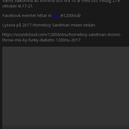
Varmt välkomna att komma och fira 10 år med oss fredag 27:e
oktober kl.17-21.
Facebook eventet hittar ni
här
. #1200tioår
Lyssna på 2017 Homeboy Sandman mixen nedan:
https://soundcloud.com/1200dotnu/homeboy-sandman-stones-
throw-mix-by-funky-diabetic-1200nu-2017