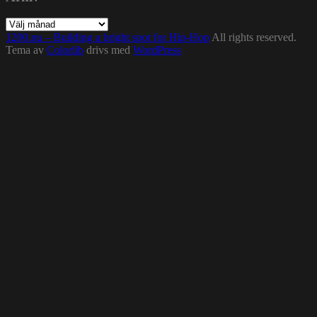
Arkiv
1200.nu – Building a bright spot for Hip-Hop
All rights reserved.
Tema av
Colorlib
drivs med
WordPress