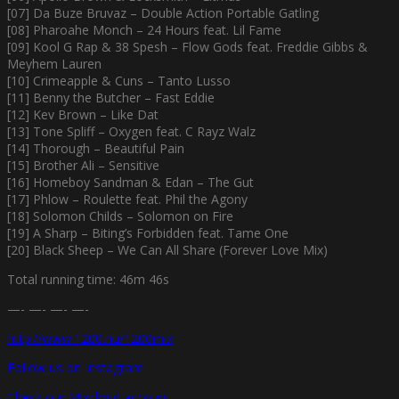
[07] Da Buze Bruvaz – Double Action Portable Gatling
[08] Pharoahe Monch – 24 Hours feat. Lil Fame
[09] Kool G Rap & 38 Spesh – Flow Gods feat. Freddie Gibbs &
Meyhem Lauren
[10] Crimeapple & Cuns – Tanto Lusso
[11] Benny the Butcher – Fast Eddie
[12] Kev Brown – Like Dat
[13] Tone Spliff – Oxygen feat. C Rayz Walz
[14] Thorough – Beautiful Pain
[15] Brother Ali – Sensitive
[16] Homeboy Sandman & Edan – The Gut
[17] Phlow – Roulette feat. Phil the Agony
[18] Solomon Childs – Solomon on Fire
[19] A Sharp – Biting’s Forbidden feat. Tame One
[20] Black Sheep – We Can All Share (Forever Love Mix)
Total running time: 46m 46s
—- —- —- —-
http://www.1200.nu/1200mix
Follow us on Instagram
Check our Mixcloud account