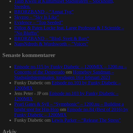
Talib Kweli at Kulturhuset Stadsteatern – Stockholm,
Sweden.
BRORZBAND – ”Annat Tyg”
Skyzoo – ”Sky Is Like”
Evidence – ”Top Seeded”
Dillon & Paten Locke feat. Large Professor & J Scienide –
”No Bluffin”
BRORZBAND – ”Blod, Svett & Bars”
NapsNdreds & Wordsworth – ”Voices”
Senaste kommentarer
Episode no.115 by Funky Diabetic – 1200MIX – 1200.nu –
Concerto of the Desperado
om
Homeboy Sandman –
Stadsgårdsterminalen, torsdagen 16:e februari 2023
Funky Diabetic
om
Episode no.103 by Funky Diabetic –
1200MIX
Jens Peter - JP
om
Episode no.103 by Funky Diabetic –
1200MIX
Pearl Gates & Syll – “Symphonic” – 1200.nu – Building a
bright spot for Hip-Hop
om
Episode no.84 (Best of 2016) by
Funky Diabetic – 1200MIX
Funky Diabetic
om
Lewis Parker – “Release The Stress”
Arkiv