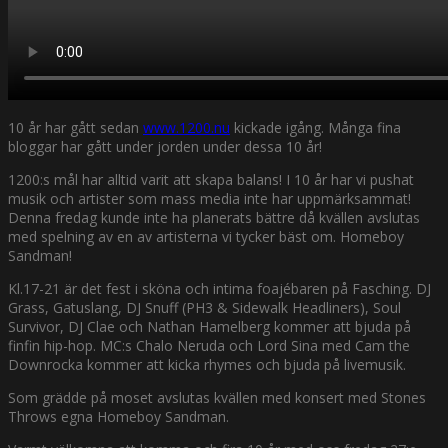
10 år har gått sedan
www.1200.nu
kickade igång. Många fina
bloggar har gått under jorden under dessa 10 år!
1200:s mål har alltid varit att skapa balans! I 10 år har vi pushat
musik och artister som mass media inte har uppmärksammat!
Denna fredag kunde inte ha planerats bättre då kvällen avslutas
med spelning av en av artisterna vi tycker bäst om. Homeboy
Sandman!
Kl.17-21 är det fest i sköna och intima foajébaren på Fasching. DJ
Grass, Gatuslang, DJ Snuff (PH3 & Si
dewalk Headliners), Soul
Survivor, DJ Clae och Nathan Hamelberg kommer att bjuda på
finfin hip-hop. MC:s Chalo Neruda och Lord Sina med Cam the
Downrocka kommer att kicka rhymes och bjuda på livemusik.
Som grädde på moset avslutas kvällen med konsert med Stones
Throws egna Homeboy Sandman.