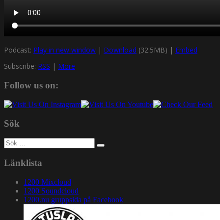
Podcast:
Play in new window
|
Download
(32.5MB) |
Embed
Subscribe:
RSS
|
More
Follow us on:
Sök
Sök
efter:
Länklista
1200 Mixcloud
1200 Soundcloud
1200.nu gruppsida på Facebook