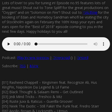
Lots of lovin’ to you for tuning in! Episode no.95 features lots of
great music! Shout out to Tone Spliff for the great productions on
”Oxygen” and on ”Solomon on Fire”! Shout out to
Fasching
for the
booking of Edan and Homeboy Sandman who’ll be visiting the city
of Stockholm again on February the 16th! Keep your eyes and
ears open for the ”Best of 2018” episode coming to you in the
next few days. Happy holidays to you all!
Podcast:
Play in new window
|
Download
() |
Embed
Subscribe:
RSS
|
More
[01] Rasheed Chappell – Kingsmen feat. Recognize Ali, Hus
KingPin, Napoleon Da Legend & Lil Fame
[02] Black Thought & Salaam Remi – Get Outlined
[03] Jedi Mind Tricks – Freshco & Miz
[04] Ruste Juxx & Raticus – Guerilla Groovin’
[05] Neek The Exotic – Still Fakin’ the Funk feat. Fredro Starr
[06] Apollo Brown & Locksmith – Litmus