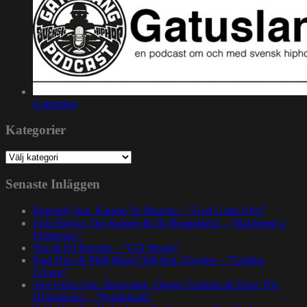
Gatuslang
Kategorier
Kategorier
Senaste Inläggen
Rapsody feat. Karabo Ya Morena – ”God Gotta Afro”
John Brown The Rapper & Da Beatminerz – ”Basement 2
Penthouse”
Nas & DJ Premier – ”GiT Ready”
Paul Nice & Phill Most Chill feat. Oxygen – ”Golden
Crown”
Spit Gemz feat. Skrewtape, Dango Forlaine & Doza The
Drumdealer – ”Pendulums”