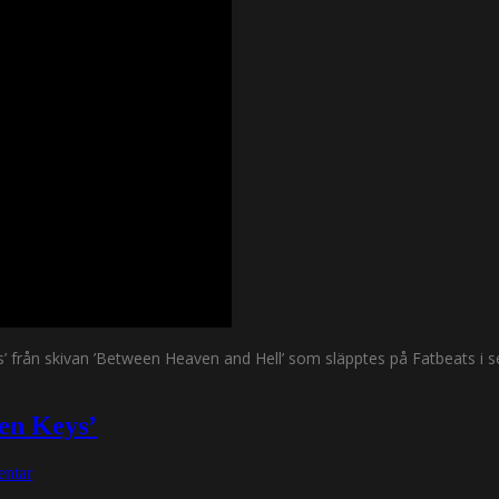
 från skivan ’Between Heaven and Hell’ som släpptes på Fatbeats i sep
ven Keys’
ntar