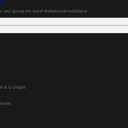
ar
 and spread the word! #tellafriendtotellafriend
an & Q-Unique
rlude)