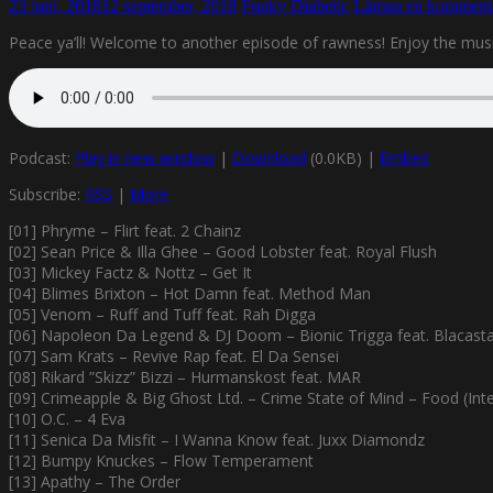
23 juni, 2018
12 september, 2018
Funky Diabetic
Lämna en komment
Peace ya’ll! Welcome to another episode of rawness! Enjoy the music
Podcast:
Play in new window
|
Download
(0.0KB) |
Embed
Subscribe:
RSS
|
More
[01] Phryme – Flirt feat. 2 Chainz
[02] Sean Price & Illa Ghee – Good Lobster feat. Royal Flush
[03] Mickey Factz & Nottz – Get It
[04] Blimes Brixton – Hot Damn feat. Method Man
[05] Venom – Ruff and Tuff feat. Rah Digga
[06] Napoleon Da Legend & DJ Doom – Bionic Trigga feat. Blacast
[07] Sam Krats – Revive Rap feat. El Da Sensei
[08] Rikard ”Skizz” Bizzi – Hurmanskost feat. MAR
[09] Crimeapple & Big Ghost Ltd. – Crime State of Mind – Food (Inte
[10] O.C. – 4 Eva
[11] Senica Da Misfit – I Wanna Know feat. Juxx Diamondz
[12] Bumpy Knuckes – Flow Temperament
[13] Apathy – The Order