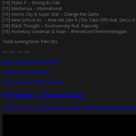
[14] Styles P – Strong As Oak
[15] Menteroja – International
[16] Horror City & Super Star – Change the Game
[17] New School Inc. – How We Like It (The Take Off!) feat. Dinco
[18] Black Thought – Dostoyevsky feat. Rapsody
[19] Homeboy Sandman & Edan – #NeverUseTheInternetAgain
Total running time: 54m 00s
—- —- —- —-
http://www.1200.nu/1200mix
Follow us on Instagram
Check our Soundcloud account
Q-Unique – ’Green Grass’
26 februari, 2011
26 februari, 2011
Funky Diabetic
Lämna en kommen