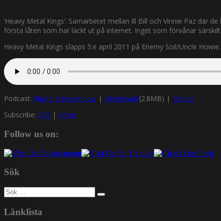
’Heavy Metal Kings’. Samarbetet mellan Ill Bill och Vinnie Paz där 
första låten som har läckt ut på internet. Inget som förvånar särski
Heavy Metal Kings släpps 5:e april 2011 på Enemy Soil/Uncle Howie. 
Podcast:
Play in new window
|
Download
(2.8MB) |
Embed
Subscribe:
RSS
|
More
Follow us on:
Sök
Sök
efter:
Länklista