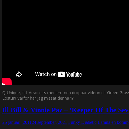
Q-Unique, f.d. Arsonists medlemmen droppar videon till ’Green Grass’
Lostun! Varför har jag missat denna?!?
Ill Bill & Vinnie Paz – ’Keeper Of The Se
25 januari, 2011
24 september, 2021
Funky Diabetic
Lämna en komme