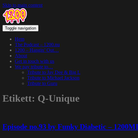
Skip to main content
Toggle navigation
Hem
The Podcast – 1200.nu
1200 – Hangin’ Out…
About
Get in touch with us
We pay tribute to…
Tribute to Jay Dee & Big L
Tribute to Michael Jackson
Tribute to Guru
Etikett:
Q-Unique
Episode no.93 by Funky Diabetic – 1200M