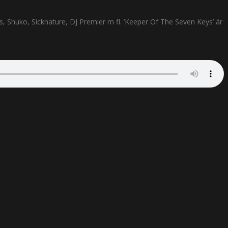
s, Shuko, Sicknature, DJ Premier m fl. ’Keeper Of The Seven Keys’ är