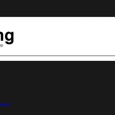
thouse”