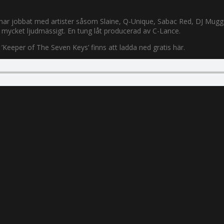
de har jobbat med artister såsom Slaine, Q-Unique, Sabac Red, DJ Mugg
lt mycket ljudmässigt. En tung låt producerad av C-Lance.
’Keeper of The Seven Keys’ finns att ladda ned gratis här.