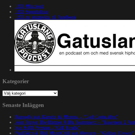
1200 Mixcloud
1200 Soundcloud
1200.nu gruppsida på Facebook
Kategorier
Kategorier
Senaste Inläggen
Rapsody feat. Karabo Ya Morena – ”God Gotta Afro”
John Brown The Rapper & Da Beatminerz – ”Basement 2 Pen
Nas & DJ Premier – ”GiT Ready”
Paul Nice & Phill Most Chill feat. Oxygen – ”Golden Crown”