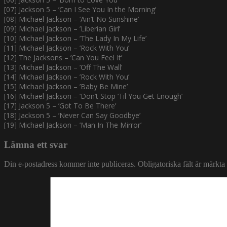
[07] Jackson 5 – ’Can I See You In the Morning’
[08] Michael Jackson – ’Ain’t No Sunshine’
[09] Michael Jackson – ’Liberian Girl’
[10] Michael Jackson – ’The Lady In My Life’
[11] Michael Jackson – ’Rock With You’
[12] The Jacksons – ’Can You Feel It’
[13] Michael Jackson – ’Off The Wall’
[14] Michael Jackson – ’Rock With You’
[15] Michael Jackson – ’Baby Be Mine’
[16] Michael Jackson – ’Don’t Stop ’Til You Get Enough’
[17] Jackson 5 – ’Got To Be There’
[18] Jackson 5 – ’Never Can Say Goodbye’
[19] Michael Jackson – ’Man In The Mirror’
Lämna ett svar
Din e-postadress kommer inte publiceras.
Obligatoriska fält är märkta