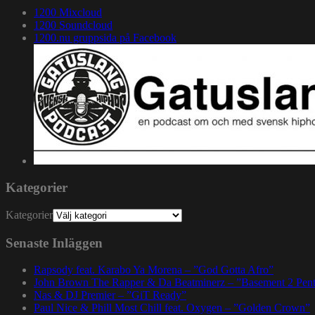
1200 Mixcloud
1200 Soundcloud
1200.nu gruppsida på Facebook
Kategorier
Kategorier
Senaste Inläggen
Rapsody feat. Karabo Ya Morena – ”God Gotta Afro”
John Brown The Rapper & Da Beatminerz – ”Basement 2 Pen
Nas & DJ Premier – ”GiT Ready”
Paul Nice & Phill Most Chill feat. Oxygen – ”Golden Crown”