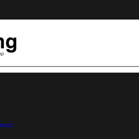
thouse”