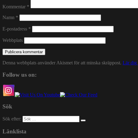
Kommentar
*
Namn
*
E-postadress
*
Webbplats
Denna webbplats använder Akismet för att minska skräppost.
Lär dig
Follow us on:
Sök
Sök efter:
Länklista