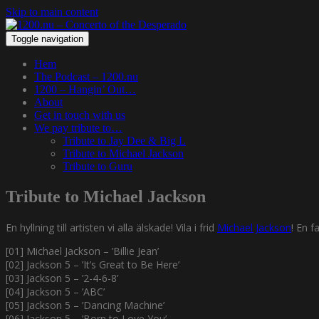
Skip to main content
Toggle navigation
Hem
The Podcast – 1200.nu
1200 – Hangin’ Out…
About
Get in touch with us
We pay tribute to…
Tribute to Jay Dee & Big L
Tribute to Michael Jackson
Tribute to Guru
Tribute to Michael Jackson
En hyllning till artisten vi alla älskade! Vila i frid
Michael Jackson
! En f
[01] Michael Jackson – ’Billie Jean’
[02] Jackson 5 – ’It’s Great to Be Here’
[03] Jackson 5 – ’2-4-6-8’
[04] Jackson 5 – ’ABC’
[05] Jackson 5 – ’Dancing Machine’
[06] Jackson 5 – ’Born to Love You’