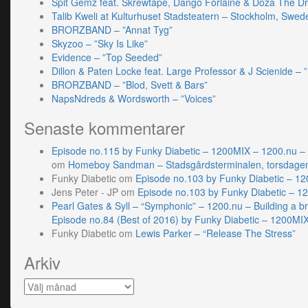
Spit Gemz feat. Skrewtape, Dango Forlaine & Doza The D
Talib Kweli at Kulturhuset Stadsteatern – Stockholm, Swed
BRORZBAND – ”Annat Tyg”
Skyzoo – ”Sky Is Like”
Evidence – ”Top Seeded”
Dillon & Paten Locke feat. Large Professor & J Scienide – ”
BRORZBAND – ”Blod, Svett & Bars”
NapsNdreds & Wordsworth – ”Voices”
Senaste kommentarer
Episode no.115 by Funky Diabetic – 1200MIX – 1200.nu –
om
Homeboy Sandman – Stadsgårdsterminalen, torsdagen 
Funky Diabetic
om
Episode no.103 by Funky Diabetic – 1
Jens Peter - JP
om
Episode no.103 by Funky Diabetic – 1
Pearl Gates & Syll – “Symphonic” – 1200.nu – Building a br
Episode no.84 (Best of 2016) by Funky Diabetic – 1200MI
Funky Diabetic
om
Lewis Parker – “Release The Stress”
Arkiv
Arkiv