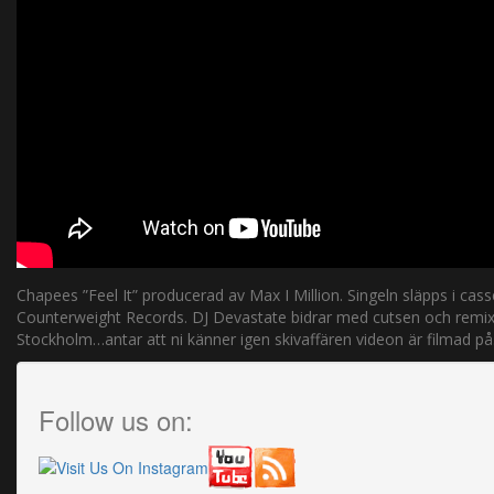
Chapees ”Feel It” producerad av Max I Million. Singeln släpps i cas
Counterweight Records. DJ Devastate bidrar med cutsen och remix.
Stockholm…antar att ni känner igen skivaffären videon är filmad på
Follow us on: