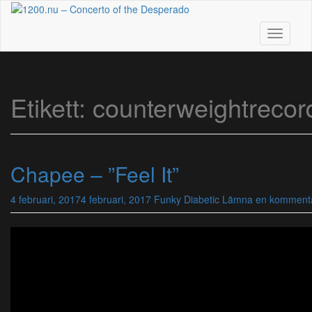
Skip
to
main
Toggle n
content
Etikett:
counterweightrecor
Chapee – ”Feel It”
4 februari, 2017
4 februari, 2017
Funky Diabetic
Lämna en komment