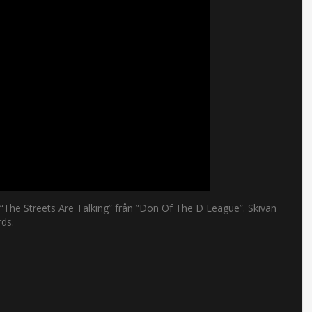
“The Streets Are Talking” från ”Don Of The D League”. Skivan
rds.