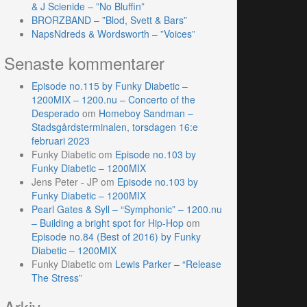
& J Scienide – ”No Bluffin”
BRORZBAND – ”Blod, Svett & Bars”
NapsNdreds & Wordsworth – ”Voices”
Senaste kommentarer
Episode no.115 by Funky Diabetic –
1200MIX – 1200.nu – Concerto of the
Desperado
om
Homeboy Sandman –
Stadsgårdsterminalen, torsdagen 16:e
februari 2023
Funky Diabetic
om
Episode no.103 by
Funky Diabetic – 1200MIX
Jens Peter - JP
om
Episode no.103 by
Funky Diabetic – 1200MIX
Pearl Gates & Syll – “Symphonic” – 1200.nu
– Building a bright spot for Hip-Hop
om
Episode no.84 (Best of 2016) by Funky
Diabetic – 1200MIX
Funky Diabetic
om
Lewis Parker – “Release
The Stress”
Arkiv