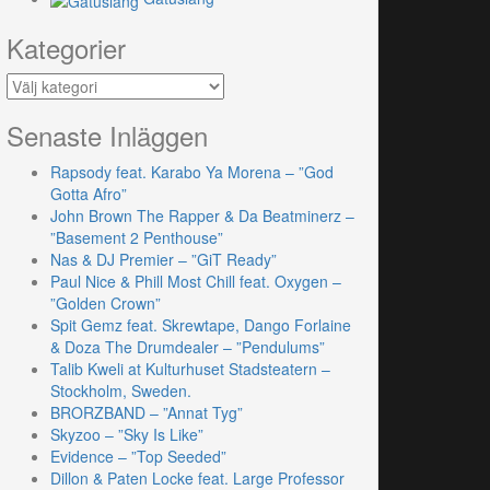
Kategorier
Kategorier
Senaste Inläggen
Rapsody feat. Karabo Ya Morena – ”God
Gotta Afro”
John Brown The Rapper & Da Beatminerz –
”Basement 2 Penthouse”
Nas & DJ Premier – ”GiT Ready”
Paul Nice & Phill Most Chill feat. Oxygen –
”Golden Crown”
Spit Gemz feat. Skrewtape, Dango Forlaine
& Doza The Drumdealer – ”Pendulums”
Talib Kweli at Kulturhuset Stadsteatern –
Stockholm, Sweden.
BRORZBAND – ”Annat Tyg”
Skyzoo – ”Sky Is Like”
Evidence – ”Top Seeded”
Dillon & Paten Locke feat. Large Professor