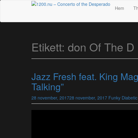
Skip
Hem
Th
to
main
content
Etikett:
don Of The D
Jazz Fresh feat. King Mag
Talking”
28 november, 2017
28 november, 2017
Funky Diabetic