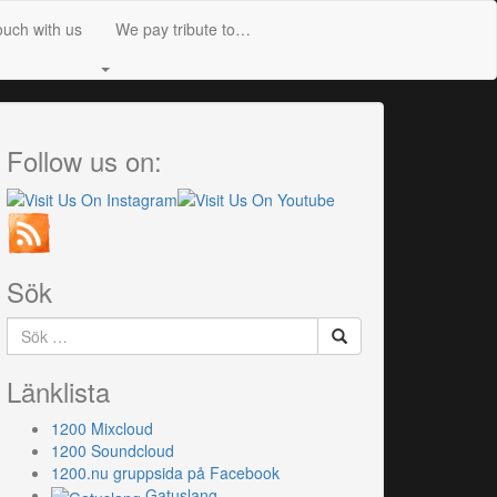
ouch with us
We pay tribute to…
Follow us on:
Sök
Sök
efter:
Länklista
1200 Mixcloud
1200 Soundcloud
1200.nu gruppsida på Facebook
Gatuslang