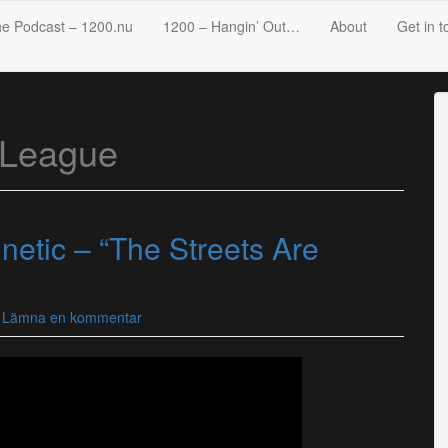
e Podcast – 1200.nu
1200 – Hangin’ Out…
About
Get in t
 League
netic – “The Streets Are
Lämna en kommentar