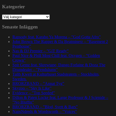
Kategorier
Kategorier
Senaste Inläggen
Rapsody feat. Karabo Ya Morena – ”God Gotta Afro”
John Brown The Rapper & Da Beatminerz – ”Basement 2
Penthouse”
Nas & DJ Premier – ”GiT Ready”
Paul Nice & Phill Most Chill feat. Oxygen – ”Golden
Crown”
Spit Gemz feat. Skrewtape, Dango Forlaine & Doza The
Drumdealer – ”Pendulums”
Talib Kweli at Kulturhuset Stadsteatern – Stockholm,
Sweden.
BRORZBAND – ”Annat Tyg”
Skyzoo – ”Sky Is Like”
Evidence – ”Top Seeded”
Dillon & Paten Locke feat. Large Professor & J Scienide –
”No Bluffin”
BRORZBAND – ”Blod, Svett & Bars”
NapsNdreds & Wordsworth – ”Voices”