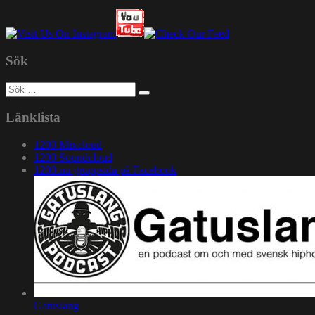
Sök
Sök
efter:
Länklista
1200 Mixcloud
1200 Soundcloud
1200.nu gruppsida på Facebook
Gatuslang