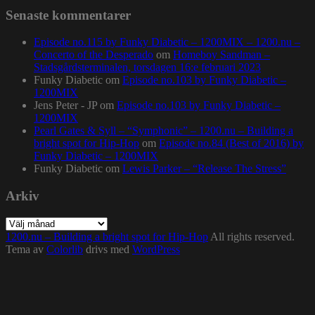
Senaste kommentarer
Episode no.115 by Funky Diabetic – 1200MIX – 1200.nu –
Concerto of the Desperado
om
Homeboy Sandman –
Stadsgårdsterminalen, torsdagen 16:e februari 2023
Funky Diabetic
om
Episode no.103 by Funky Diabetic –
1200MIX
Jens Peter - JP
om
Episode no.103 by Funky Diabetic –
1200MIX
Pearl Gates & Syll – “Symphonic” – 1200.nu – Building a
bright spot for Hip-Hop
om
Episode no.84 (Best of 2016) by
Funky Diabetic – 1200MIX
Funky Diabetic
om
Lewis Parker – “Release The Stress”
Arkiv
Arkiv
1200.nu – Building a bright spot for Hip-Hop
All rights reserved.
Tema av
Colorlib
drivs med
WordPress