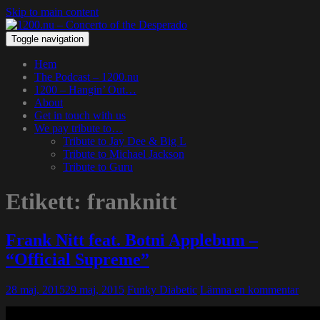
Skip to main content
Toggle navigation
Hem
The Podcast – 1200.nu
1200 – Hangin’ Out…
About
Get in touch with us
We pay tribute to…
Tribute to Jay Dee & Big L
Tribute to Michael Jackson
Tribute to Guru
Etikett:
franknitt
Frank Nitt feat. Botni Applebum –
“Official Supreme”
28 maj, 2015
29 maj, 2015
Funky Diabetic
Lämna en kommentar