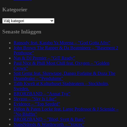
Kategorier
Kategorier
Senaste Inläggen
Rapsody feat. Karabo Ya Morena – ”God Gotta Afro”
John Brown The Rapper & Da Beatminerz – ”Basement 2
Penthouse”
Nas & DJ Premier – ”GiT Ready”
Paul Nice & Phill Most Chill feat. Oxygen – ”Golden
Crown”
Spit Gemz feat. Skrewtape, Dango Forlaine & Doza The
Drumdealer – ”Pendulums”
Talib Kweli at Kulturhuset Stadsteatern – Stockholm,
Sweden.
BRORZBAND – ”Annat Tyg”
Skyzoo – ”Sky Is Like”
Evidence – ”Top Seeded”
Dillon & Paten Locke feat. Large Professor & J Scienide –
”No Bluffin”
BRORZBAND – ”Blod, Svett & Bars”
NapsNdreds & Wordsworth – ”Voices”