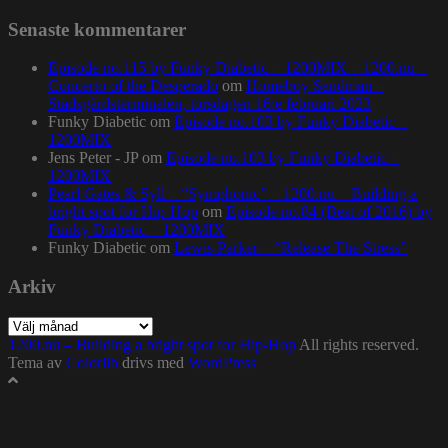
Senaste kommentarer
Episode no.115 by Funky Diabetic – 1200MIX – 1200.nu –
Concerto of the Desperado
om
Homeboy Sandman –
Stadsgårdsterminalen, torsdagen 16:e februari 2023
Funky Diabetic
om
Episode no.103 by Funky Diabetic –
1200MIX
Jens Peter - JP
om
Episode no.103 by Funky Diabetic –
1200MIX
Pearl Gates & Syll – “Symphonic” – 1200.nu – Building a
bright spot for Hip-Hop
om
Episode no.84 (Best of 2016) by
Funky Diabetic – 1200MIX
Funky Diabetic
om
Lewis Parker – “Release The Stress”
Arkiv
Arkiv
1200.nu – Building a bright spot for Hip-Hop
All rights reserved.
Tema av
Colorlib
drivs med
WordPress