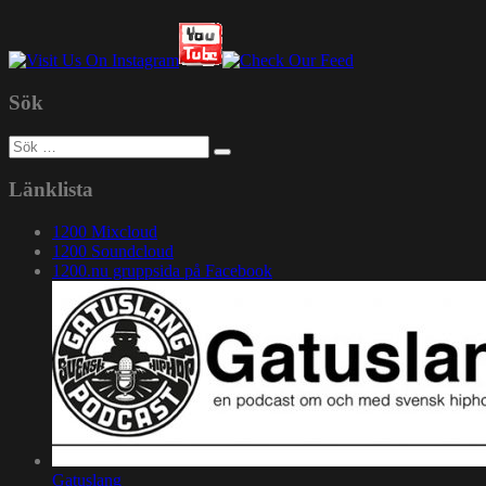
Sök
Sök
efter:
Länklista
1200 Mixcloud
1200 Soundcloud
1200.nu gruppsida på Facebook
Gatuslang