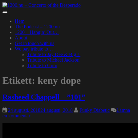
Skip
to
Toggle
main
navigation
Hem
content
The Podcast – 1200.nu
1200 – Hangin’ Out…
About
Get in touch with us
We pay tribute to…
Tribute to Jay Dee & Big L
Tribute to Michael Jackson
Tribute to Guru
Etikett:
keny dope
Rasheed Chappell – ”101”
24 augusti, 2018
24 augusti, 2018
Funky Diabetic
Lämna
en kommentar