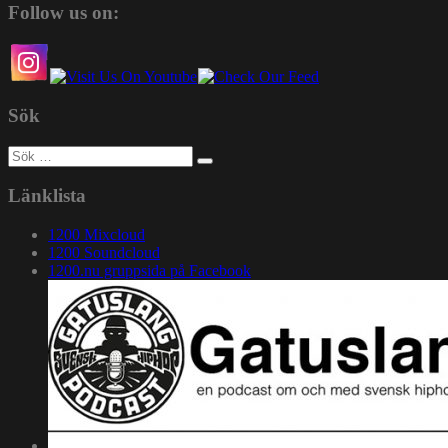
Follow us on:
Sök
Sök
efter:
Länklista
1200 Mixcloud
1200 Soundcloud
1200.nu gruppsida på Facebook