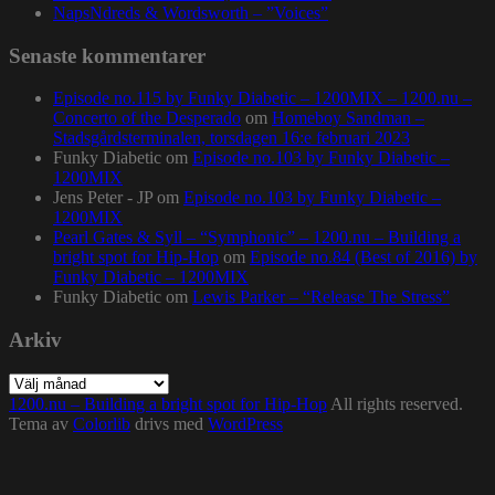
NapsNdreds & Wordsworth – ”Voices”
Senaste kommentarer
Episode no.115 by Funky Diabetic – 1200MIX – 1200.nu –
Concerto of the Desperado
om
Homeboy Sandman –
Stadsgårdsterminalen, torsdagen 16:e februari 2023
Funky Diabetic
om
Episode no.103 by Funky Diabetic –
1200MIX
Jens Peter - JP
om
Episode no.103 by Funky Diabetic –
1200MIX
Pearl Gates & Syll – “Symphonic” – 1200.nu – Building a
bright spot for Hip-Hop
om
Episode no.84 (Best of 2016) by
Funky Diabetic – 1200MIX
Funky Diabetic
om
Lewis Parker – “Release The Stress”
Arkiv
Arkiv
1200.nu – Building a bright spot for Hip-Hop
All rights reserved.
Tema av
Colorlib
drivs med
WordPress