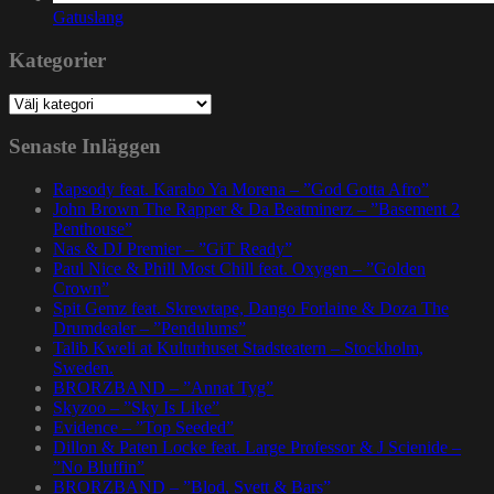
Gatuslang
Kategorier
Kategorier
Senaste Inläggen
Rapsody feat. Karabo Ya Morena – ”God Gotta Afro”
John Brown The Rapper & Da Beatminerz – ”Basement 2
Penthouse”
Nas & DJ Premier – ”GiT Ready”
Paul Nice & Phill Most Chill feat. Oxygen – ”Golden
Crown”
Spit Gemz feat. Skrewtape, Dango Forlaine & Doza The
Drumdealer – ”Pendulums”
Talib Kweli at Kulturhuset Stadsteatern – Stockholm,
Sweden.
BRORZBAND – ”Annat Tyg”
Skyzoo – ”Sky Is Like”
Evidence – ”Top Seeded”
Dillon & Paten Locke feat. Large Professor & J Scienide –
”No Bluffin”
BRORZBAND – ”Blod, Svett & Bars”