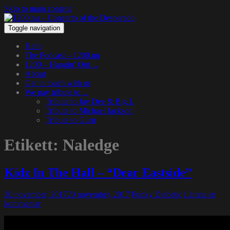
Skip to main content
Toggle navigation
Hem
The Podcast – 1200.nu
1200 – Hangin’ Out…
About
Get in touch with us
We pay tribute to…
Tribute to Jay Dee & Big L
Tribute to Michael Jackson
Tribute to Guru
Etikett:
Naledge
Kidz In The Hall – “Dear Eastside”
20 november, 2017
20 november, 2017
Funky Diabetic
Lämna en
kommentar