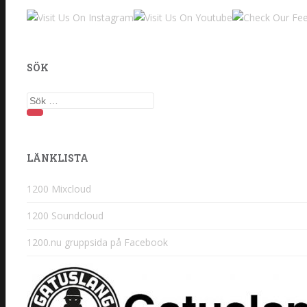
SÖK
Sök
efter:
LÄNKLISTA
1200 Mixcloud
1200 Soundcloud
1200.nu gruppsida på Facebook