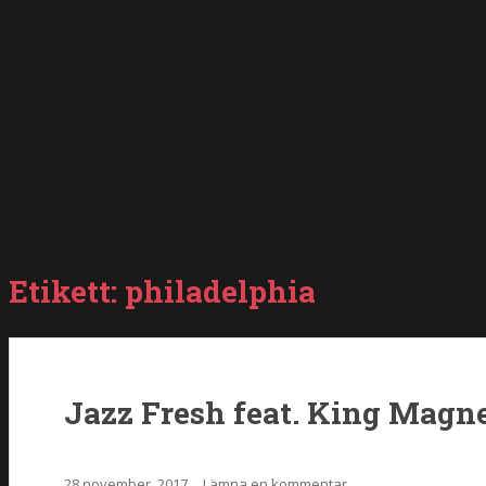
Etikett:
philadelphia
Jazz Fresh feat. King Magne
28 november, 2017
Lämna en kommentar