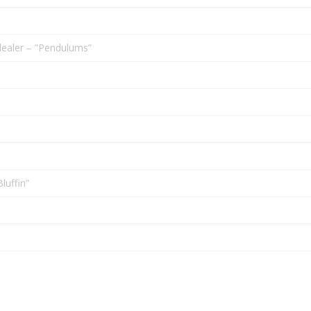
ealer – ”Pendulums”
luffin”