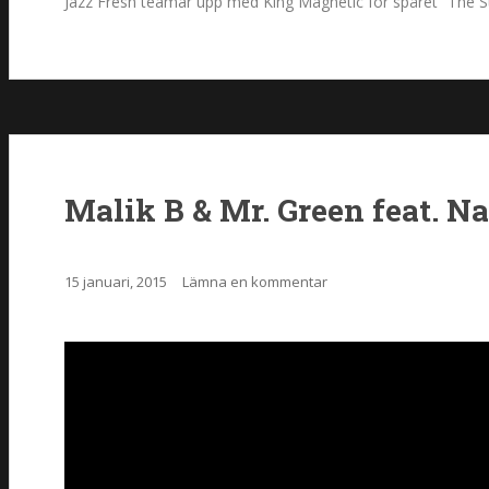
Jazz Fresh teamar upp med King Magnetic för spåret “The St
Malik B & Mr. Green feat. N
15 januari, 2015
Lämna en kommentar