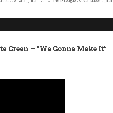
reets Are Talking” från ”Don Of The D League”. Skivan släpps digita
ate Green – “We Gonna Make It”