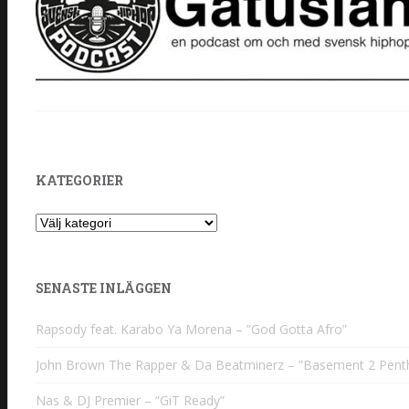
KATEGORIER
Kategorier
SENASTE INLÄGGEN
Rapsody feat. Karabo Ya Morena – ”God Gotta Afro”
John Brown The Rapper & Da Beatminerz – ”Basement 2 Pent
Nas & DJ Premier – ”GiT Ready”