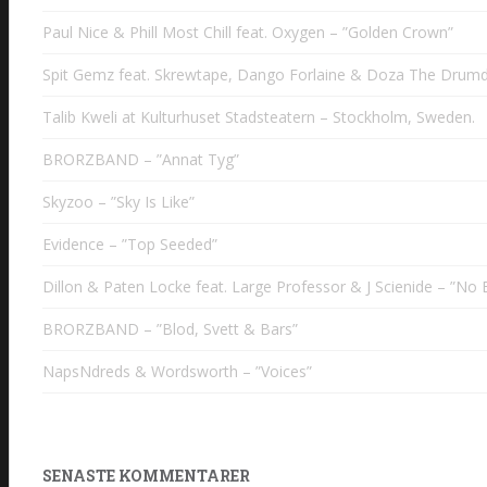
Paul Nice & Phill Most Chill feat. Oxygen – ”Golden Crown”
Spit Gemz feat. Skrewtape, Dango Forlaine & Doza The Drumd
Talib Kweli at Kulturhuset Stadsteatern – Stockholm, Sweden.
BRORZBAND – ”Annat Tyg”
Skyzoo – ”Sky Is Like”
Evidence – ”Top Seeded”
Dillon & Paten Locke feat. Large Professor & J Scienide – ”No B
BRORZBAND – ”Blod, Svett & Bars”
NapsNdreds & Wordsworth – ”Voices”
SENASTE KOMMENTARER