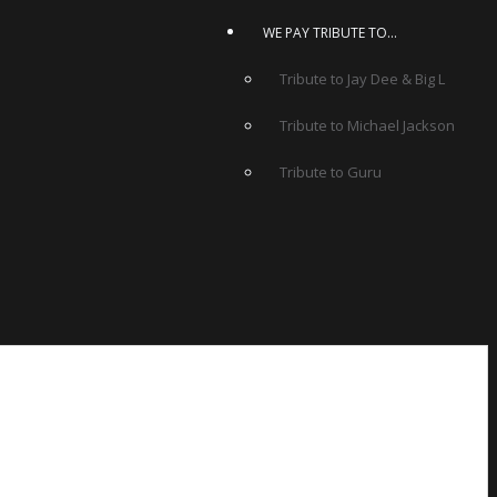
WE PAY TRIBUTE TO…
Tribute to Jay Dee & Big L
Tribute to Michael Jackson
Tribute to Guru