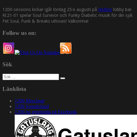
1200-sessions kickar igår lördag 25:e augusti på
HoBos
lobby bar.
Kl.21-01 spelar Soul Survivor och Funky Diabetic musik för din själ.
Fet Soul, Funk & Breaks utlovas! Välkomna!
Follow us on:
Sök
Sök
efter:
Länklista
1200 Mixcloud
1200 Soundcloud
1200.nu gruppsida på Facebook