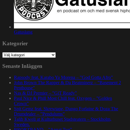
Gatuslang
Kategorier
Kategorier
Senaste Inläggen
Rapsody feat. Karabo Ya Morena – ”God Gotta Afro”
John Brown The Rapper & Da Beatminerz – ”Basement 2
Penthouse”
Nas & DJ Premier – ”GiT Ready”
Paul Nice & Phill Most Chill feat. Oxygen – ”Golden
Crown”
Spit Gemz feat. Skrewtape, Dango Forlaine & Doza The
Drumdealer – ”Pendulums”
Talib Kweli at Kulturhuset Stadsteatern – Stockholm,
Sweden.
BRORZBAND – ”Annat Tyg”