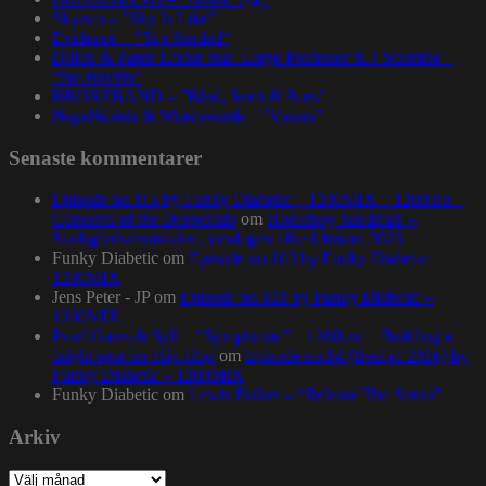
Skyzoo – ”Sky Is Like”
Evidence – ”Top Seeded”
Dillon & Paten Locke feat. Large Professor & J Scienide –
”No Bluffin”
BRORZBAND – ”Blod, Svett & Bars”
NapsNdreds & Wordsworth – ”Voices”
Senaste kommentarer
Episode no.115 by Funky Diabetic – 1200MIX – 1200.nu –
Concerto of the Desperado
om
Homeboy Sandman –
Stadsgårdsterminalen, torsdagen 16:e februari 2023
Funky Diabetic
om
Episode no.103 by Funky Diabetic –
1200MIX
Jens Peter - JP
om
Episode no.103 by Funky Diabetic –
1200MIX
Pearl Gates & Syll – “Symphonic” – 1200.nu – Building a
bright spot for Hip-Hop
om
Episode no.84 (Best of 2016) by
Funky Diabetic – 1200MIX
Funky Diabetic
om
Lewis Parker – “Release The Stress”
Arkiv
Arkiv