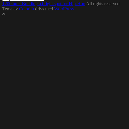
1200.nu – Building a bright spot for Hip-Hop
All rights reserved.
Tema av
Colorlib
drivs med
WordPress