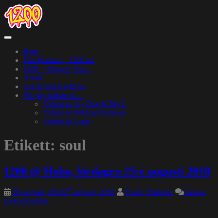
Skip
to
main
content
Toggle
navigation
Hem
The Podcast – 1200.nu
1200 – Hangin’ Out…
About
Get in touch with us
We pay tribute to…
Tribute to Jay Dee & Big L
Tribute to Michael Jackson
Tribute to Guru
Etikett:
soul
1200 @ Hobo, lördagen 25:e augusti 2018
20 augusti, 2018
27 augusti, 2018
Funky Diabetic
Lämna
en kommentar