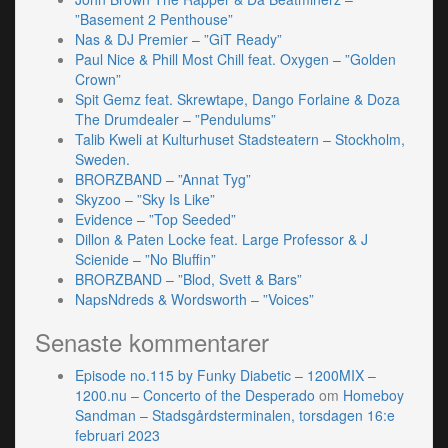
”Basement 2 Penthouse”
Nas & DJ Premier – ”GiT Ready”
Paul Nice & Phill Most Chill feat. Oxygen – ”Golden
Crown”
Spit Gemz feat. Skrewtape, Dango Forlaine & Doza
The Drumdealer – ”Pendulums”
Talib Kweli at Kulturhuset Stadsteatern – Stockholm,
Sweden.
BRORZBAND – ”Annat Tyg”
Skyzoo – ”Sky Is Like”
Evidence – ”Top Seeded”
Dillon & Paten Locke feat. Large Professor & J
Scienide – ”No Bluffin”
BRORZBAND – ”Blod, Svett & Bars”
NapsNdreds & Wordsworth – ”Voices”
Senaste kommentarer
Episode no.115 by Funky Diabetic – 1200MIX –
1200.nu – Concerto of the Desperado
om
Homeboy
Sandman – Stadsgårdsterminalen, torsdagen 16:e
februari 2023