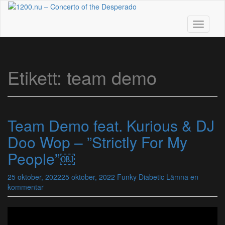
Skip
to
main
Toggle n
content
Etikett:
team demo
Team Demo feat. Kurious & DJ
Doo Wop – ”Strictly For My
People”￼
25 oktober, 2022
25 oktober, 2022
Funky Diabetic
Lämna en
kommentar