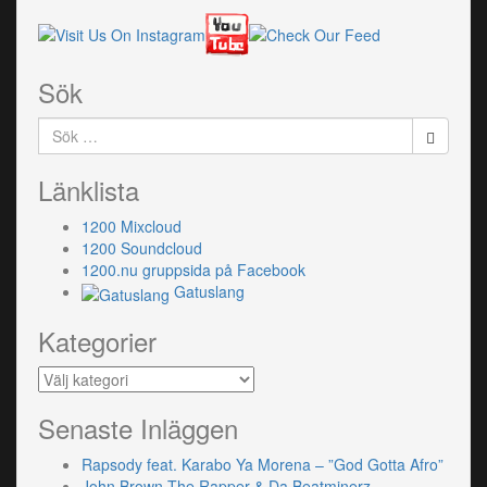
Sök
Sök
efter:
Länklista
1200 Mixcloud
1200 Soundcloud
1200.nu gruppsida på Facebook
Gatuslang
Kategorier
Kategorier
Senaste Inläggen
Rapsody feat. Karabo Ya Morena – ”God Gotta Afro”
John Brown The Rapper & Da Beatminerz –