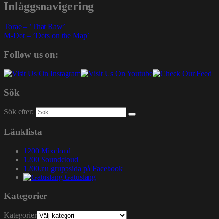
Inläggsnavigering
Torae – ’That Raw’
M-Dot – ’Dots on the Map’
Follow us on:
Sök
Sök efter:
Länklista
1200 Mixcloud
1200 Soundcloud
1200.nu gruppsida på Facebook
Gatuslang
Kategorier
Kategorier