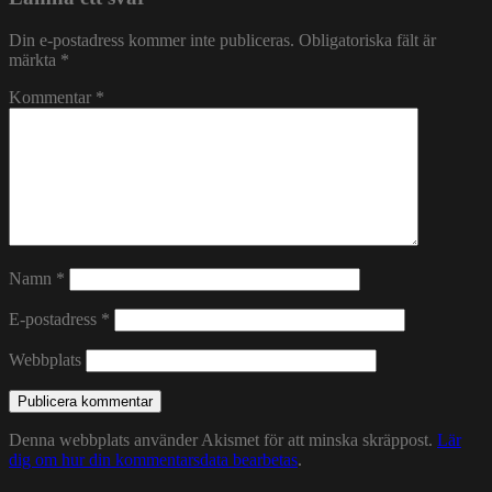
Din e-postadress kommer inte publiceras.
Obligatoriska fält är
märkta
*
Kommentar
*
Namn
*
E-postadress
*
Webbplats
Denna webbplats använder Akismet för att minska skräppost.
Lär
dig om hur din kommentarsdata bearbetas
.