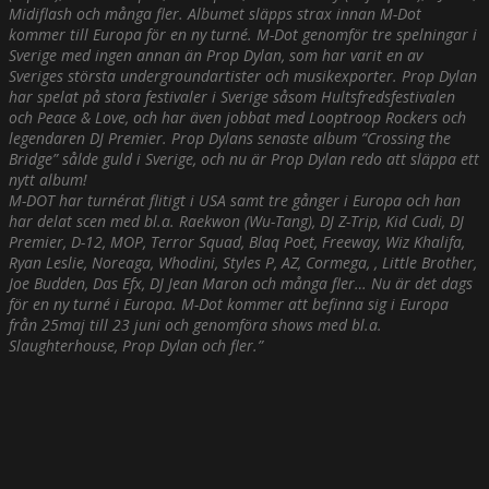
Midiflash och många fler. Albumet släpps strax innan M-Dot
kommer till Europa för en ny turné. M-Dot genomför tre spelningar i
Sverige med ingen annan än Prop Dylan, som har varit en av
Sveriges största undergroundartister och musikexporter. Prop Dylan
har spelat på stora festivaler i Sverige såsom Hultsfredsfestivalen
och Peace & Love, och har även jobbat med Looptroop Rockers och
legendaren DJ Premier. Prop Dylans senaste album ”Crossing the
Bridge” sålde guld i Sverige, och nu är Prop Dylan redo att släppa ett
nytt album!
M-DOT har turnérat flitigt i USA samt tre gånger i Europa och han
har delat scen med bl.a. Raekwon (Wu-Tang), DJ Z-Trip, Kid Cudi, DJ
Premier, D-12, MOP, Terror Squad, Blaq Poet, Freeway, Wiz Khalifa,
Ryan Leslie, Noreaga, Whodini, Styles P, AZ, Cormega, , Little Brother,
Joe Budden, Das Efx, DJ Jean Maron och många fler… Nu är det dags
för en ny turné i Europa. M-Dot kommer att befinna sig i Europa
från 25maj till 23 juni och genomföra shows med bl.a.
Slaughterhouse, Prop Dylan och fler.”