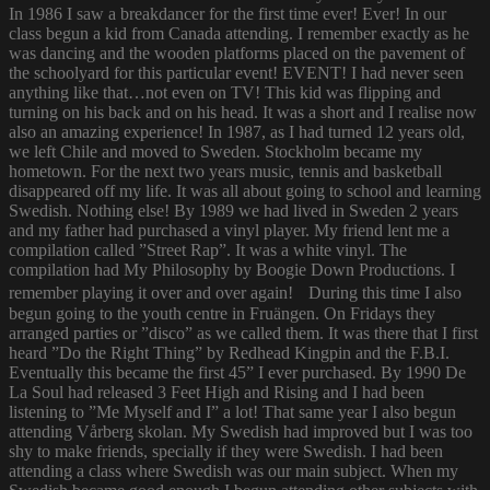
In 1986 I saw a breakdancer for the first time ever! Ever! In our
class begun a kid from Canada attending. I remember exactly as he
was dancing and the wooden platforms placed on the pavement of
the schoolyard for this particular event! EVENT! I had never seen
anything like that…not even on TV! This kid was flipping and
turning on his back and on his head. It was a short and I realise now
also an amazing experience! In 1987, as I had turned 12 years old,
we left Chile and moved to Sweden. Stockholm became my
hometown. For the next two years music, tennis and basketball
disappeared off my life. It was all about going to school and learning
Swedish. Nothing else! By 1989 we had lived in Sweden 2 years
and my father had purchased a vinyl player. My friend lent me a
compilation called ”Street Rap”. It was a white vinyl. The
compilation had My Philosophy by Boogie Down Productions. I
remember playing it over and over again! During this time I also
begun going to the youth centre in Fruängen. On Fridays they
arranged parties or ”disco” as we called them. It was there that I first
heard ”Do the Right Thing” by Redhead Kingpin and the F.B.I.
Eventually this became the first 45” I ever purchased. By 1990 De
La Soul had released 3 Feet High and Rising and I had been
listening to ”Me Myself and I” a lot! That same year I also begun
attending Vårberg skolan. My Swedish had improved but I was too
shy to make friends, specially if they were Swedish. I had been
attending a class where Swedish was our main subject. When my