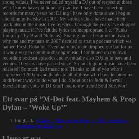
strong values. I’ve never called myself a DJ out of respect to those
who I know have put hours of practice. I have been collecting
records for many years but DJ:ing I have only done since I begun
attending university in 2001. My strong values have made their
mark also in the music I’ve rejected. Through the years I’ve stopped
playing music if I’ve felt the lyrics are inappropriate (i.e. ”Punks
Jump Up” by Brand Nubians). Sharing music became the reason
why me and my mate in 2007 decided to start a podcast which we
named Fresh Rotation. Eventually my mate dropped out but for me
it was a way to continue sharing music. I continued on my own
recording podcast episodes and eventually also DJ:ing in bars and
venues. 10 years have passed since! So much good music have been
released! So much bad music too! Thanks to all of you who’s
supported 1200.nu and thanks to all of those who have inspired me
in different ways to do what I do. Shout out to Judit & Bertil!
Special thank yous to DJ Snuff and to my friend Soul Survivor!
Ett svar på ”M-Dot feat. Mayhem & Prop
Dylan – ’Woke Up’”
Pingback:
M-Dot – ‘Dots on the Map’ » 1200 - building a
bright spot for Hip-Hop
Lämna ett svar