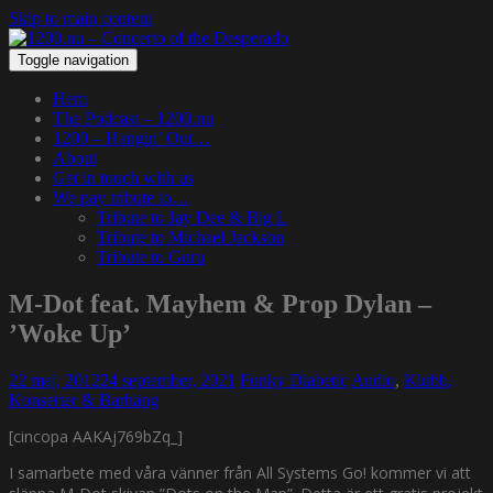
Skip to main content
Toggle navigation
Hem
The Podcast – 1200.nu
1200 – Hangin’ Out…
About
Get in touch with us
We pay tribute to…
Tribute to Jay Dee & Big L
Tribute to Michael Jackson
Tribute to Guru
M-Dot feat. Mayhem & Prop Dylan –
’Woke Up’
22 maj, 2012
24 september, 2021
Funky Diabetic
Audio
,
Klubb,
Konserter & Barhäng
[cincopa AAKAj769bZq_]
I samarbete med våra vänner från All Systems Go! kommer vi att