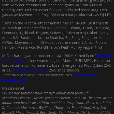
släppa M-Dot skivan ”Dots on the Map”. Detta är ett gratis projekt
som kommer att finnas att ladda ned gratis på 1200.nu f.o.m.
torsdag 24/5. En liten teaser finns att ladda ned redan idag. Den
gästas av Mayhem och Prop Dylan och har producerats av DJ LP2.
”Dots on the Map” är ett samarbete mellan M-Dot (Boston) och
MC’s och producenter från bla. Spanien, Finland, Italien, Frankrike,
Danmark, Tyskland, Belgien, Schweiz, Polen och självklart Sverige!
Andra från Boston är Krumb Snatcha, Big Shug, Singapore Kane,
Av’Rex, Mayhem, m. fl. DJ Aquatic representerar L.A. och Nutso,
Hell Bell, Masta Ace, Punchline och Keith Murray reppar N.Y.!
M-Dot har tidigare introducerats via 1200MIX med låten ’
You Don’t
Know About It
’ från skivan med Jean Maron ’RUN MPC’. Han är på
Europa turné och kommer att köra i Sverige med Prop Dylan. 25/5
är de i
Örebro @Rockbaren
, 26/5 är de @Södra
Teatern/Mosebacke Etablissemanget och
28/5 i Västerås
@Teater Cafét
.
Pressreleaset:
”M-Dot har sammanställt ett nytt album men fokus på
Skandinaviska och Europeiska samarbeten. ”Dots On The Map” är ett
album som består av 16 låtar med bl.a. Prop Dylan, Ekow, Noah Kin,
DJ Connect, Masta Ace, Big Shug (Gangstarr Foundation), Hell Rell
(Dipset), Misanthropist, Rocc Spotz, Keith Murray (Def Squad), DJ LP2,