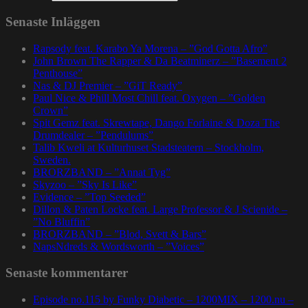
Senaste Inläggen
Rapsody feat. Karabo Ya Morena – ”God Gotta Afro”
John Brown The Rapper & Da Beatminerz – ”Basement 2
Penthouse”
Nas & DJ Premier – ”GiT Ready”
Paul Nice & Phill Most Chill feat. Oxygen – ”Golden
Crown”
Spit Gemz feat. Skrewtape, Dango Forlaine & Doza The
Drumdealer – ”Pendulums”
Talib Kweli at Kulturhuset Stadsteatern – Stockholm,
Sweden.
BRORZBAND – ”Annat Tyg”
Skyzoo – ”Sky Is Like”
Evidence – ”Top Seeded”
Dillon & Paten Locke feat. Large Professor & J Scienide –
”No Bluffin”
BRORZBAND – ”Blod, Svett & Bars”
NapsNdreds & Wordsworth – ”Voices”
Senaste kommentarer
Episode no.115 by Funky Diabetic – 1200MIX – 1200.nu –