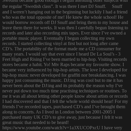
Swedish became good enough I begun attending other subjects with
the regular ”Swedish class”. It was there I met DJ Snuff. Snuff
and I weren’t hanging out in the beginning but luckily I had a friend
who was the total opposite of me! He knew the whole school! He
would borrow records off DJ Snuff and bring them to my house and
leave them there for weeks. It was then I carefully begun listening to
records and later also recording mix tapes. Ever since I’ve owned a
portable music player. Eventually I begun collecting my own
records. I started collecting vinyl at first but not long after came
CD’s. The portability of the format made me a CD consumer for
many years. I would say that ever since I heard De La Soul’s - 3
Feet High and Rising I’ve been married to hip-hop. Visiting records
stores became a habit. Yo! Mtv Raps became my favourite show. I
became very influenced by hip-hop artists. The love I developed for
hip-hop music never developed for graffiti nor breakdancing. I was
happy just consuming the music. DJ:ing was cool but to me it has
never been about the DJ:ing and its probably the reason why I’ve
never put down too much time practising techniques or routines. To
me it was all about letting other people know about artists or records
I had discovered and that I felt the whole world should hear! For my
friends I’ve recorded tapes, purchased CD’s and I’ve brought them
along to concerts. As I lived in London between 2001-2005 I
purchased many UK CD’s to give away, just because I felt it was
great music that needed to be heard!
https://www.youtube.com/watch?v=1a3XUCOPxcU I have very